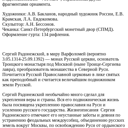
фрагментами орнамента.
Художники: А.В. Бакланов, народный художник России, Е.В.
Крамская, Л.А. Евдокимова.
Скульптор: А.Н. Бессонов.
Чеканка: Санкт-Петербургский монетный двор (СПМД).
Оформление гурта: 134 рифления.
Сергий Радонежский, в миру Варфоломей
(вероятно
3.05.1314-25.09.1392) — монах Русской церкви, основатель
Троицкого монастыря под Москвой (ныне Троице-Сергиева
лавра), преобразователь монашества в Северной Руси.
Почитается Русской Православной церковью в лике святых
как преподобный и считается величайшим подвижником
земли Русской.
Сергий Радонежский необычайно много сделал для
укрепления веры и страны. Вся его подвижническая жизнь
была посвящена укреплению православия на Руси и
усилению русского государства. Жизнеописания Сергия
Радонежского отмечают его неустанные заботы и деяния по
устранению феодальных междоусобиц, объединению русских
земель вокруг Москвы, по освобождению Руси от ордынского