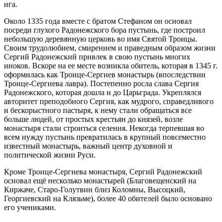
ига.
Около 1335 года вместе с братом Стефаном он основал
посреди глухого Радонежского бора пустынь, где построил
небольшую деревянную церковь во имя Святой Троицы.
Своим трудолюбием, смирением и праведным образом жизни
Сергий Радонежский привлек в свою пустынь многих
иноков. Вскоре на ее месте возникла обитель, которая в 1345 г.
оформилась как Троице-Сергиев монастырь (впоследствии
Троице-Сергиева лавра). Постепенно росла слава Сергия
Радонежского, которая дошла и до Царьграда. Укреплялся
авторитет преподобного Сергия, как мудрого, справедливого
и бескорыстного пастыря, к нему стали обращаться все
больше людей, от простых крестьян до князей, возле
монастыря стали строиться селения. Некогда терпевшая во
всем нужду пустынь превратилась в крупный повсеместно
известный монастырь, важный центр духовной и
политической жизни Руси.
Кроме Троице-Сергиева монастыря, Сергий Радонежский
основал ещё несколько монастырей (Благовещенский на
Киржаче, Старо-Голутвин близ Коломны, Высоцкий,
Георгиевский на Клязьме), более 40 обителей было основано
его учениками.