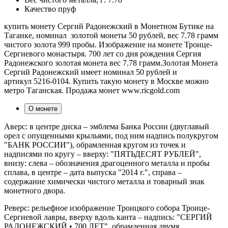
Качество
пруф
купить монету Сергий Радонежский в Монетном Бутике на
Таганке, номинал золотой монеты 50 рублей, вес 7.78 грамм
чистого золота 999 пробы. Изображение на монете Троице-
Сергиевого монастыря. 700 лет со дня рождения Сергия
Радонежского золотая монета вес 7.78 грамм.Золотая Монета
Сергий Радонежский имеет номинал 50 рублей и
артикул 5216-0104. Купить такую монету в Москве можно
метро Таганская. Продажа монет www.ricgold.com
О монете
Аверс: в центре диска – эмблема Банка России (двуглавый
орел с опущенными крыльями, под ним надпись полукругом
"БАНК РОССИИ"), обрамленная кругом из точек и
надписями по кругу – вверху: "ПЯТЬДЕСЯТ РУБЛЕЙ",
внизу: слева – обозначения драгоценного металла и пробы
сплава, в центре – дата выпуска "2014 г.", справа –
содержание химически чистого металла и товарный знак
монетного двора.
Реверс: рельефное изображение Троицкого собора Троице-
Сергиевой лавры, вверху вдоль канта – надпись: "СЕРГИЙ
РАДОНЕЖСКИЙ • 700 ЛЕТ", обрамленная двумя