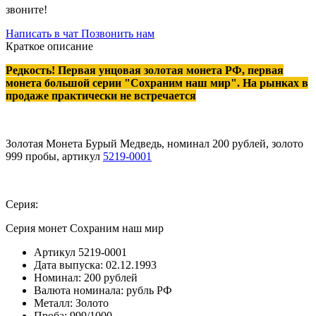
звоните!
Написать в чат
Позвонить нам
Краткое описание
Редкость! Первая унцовая золотая монета РФ, первая
монета большой серии "Сохраним наш мир". На рынках в
продаже практически не встречается
Золотая Монета Бурый Медведь, номинал 200 рублей, золото
999 пробы, артикул
5219-0001
Серия:
Серия монет Сохраним наш мир
Артикул
5219-0001
Дата выпуска:
02.12.1993
Номинал:
200 рублей
Валюта номинала:
рубль РФ
Металл:
Золото
Проба:
999/1000