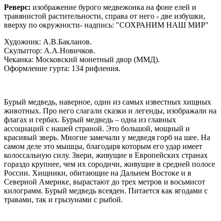
Реверс:
изображение бурого медвежонка на фоне елей и
травянистой растительности, справа от него - две избушки,
вверху по окружности- надпись: "СОХРАНИМ НАШ МИР"
Художник: А.В.Бакланов.
Скульптор: А.А.Новичков.
Чеканка: Московский монетный двор (ММД).
Оформление гурта: 134 рифления.
Бурый медведь, наверное, один из самых известных хищных
животных. Про него слагали сказки и легенды, изображали на
флагах и гербах. Бурый медведь – одна из главных
ассоциаций с нашей страной. Это большой, мощный и
красивый зверь. Многие замечали у медведя горб на шее. На
самом деле это мышцы, благодаря которым его удар имеет
колоссальную силу. Звери, живущие в Европейских странах
гораздо крупнее, чем их сородичи, живущие в средней полосе
России. Хищники, обитающие на Дальнем Востоке и в
Северной Америке, вырастают до трех метров и восьмисот
килограмм. Бурый медведь всеяден. Питается как ягодами с
травами, так и грызунами с рыбой.