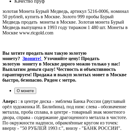
Качество
пруф
золотая Монета Бурый Медведь, артикул 5216-0006, номинал
50 рублей, купить в Москве. Золото 999 пробы Бурый
Медведь продать монеты в Москве. Золотая монета Бурый
Медведь выпущена в 1993 году тиражом 1 480 шт. Монеты в
Москве www.ricgold.com
Вы хотите продать нам такую золотую
монету?
Звоните!
Уточняйте цену! Продать
золотую монету в Москве дорого можно только у нас!
Выплатим деньги сразу! Честность и объективность
гарантируем! Продажа и выкуп золотых монет в Москве
быстро, безопасно. Рядом с метро.
О монете
Аверс:
: в центре диска - эмблема Банка России (двуглавый
орёл художника И. Билибина), под ним: слева - обозначение
металла, проба сплава, в центре - товарный знак монетного
двора, справа - содержание драгоценного металла в чистоте.
По окружности надписи, обрамлённые кругом из точек:
вверху - "50 РУБЛЕЙ 1993 г.", внизу - "БАНК РОССИИ".