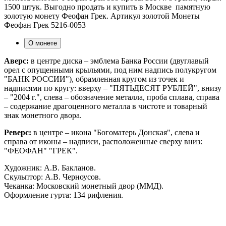
1500 штук. Выгодно продать и купить в Москве памятную
золотую монету Феофан Грек. Артикул золотой Монеты
Феофан Грек 5216-0053
О монете
Аверс:
в центре диска – эмблема Банка России (двуглавый
орел с опущенными крыльями, под ним надпись полукругом
"БАНК РОССИИ"), обрамленная кругом из точек и
надписями по кругу: вверху – "ПЯТЬДЕСЯТ РУБЛЕЙ", внизу
– "2004 г.", слева – обозначение металла, проба сплава, справа
– содержание драгоценного металла в чистоте и товарный
знак монетного двора.
Реверс:
в центре – икона "Богоматерь Донская", слева и
справа от иконы – надписи, расположенные сверху вниз:
"ФЕОФАН" "ГРЕК".
Художник: А.В. Бакланов.
Скульптор: А.В. Черноусов.
Чеканка: Московский монетный двор (ММД).
Оформление гурта: 134 рифления.