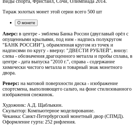
Виды спорта, Фристайл, Сочи, Олимпиада 2014.
Тираж золотых монет этой серии всего 500 шт
О монете
Аверс:
в центре - эмблема Банка России (двуглавый орёл с
опущенными крыльями, под ним - надпись полукругом
"БАНК РОССИИ"), обрамленная кругом из точек и
надписями по кругу - вверху: "ДВЕСТИ РУБЛЕЙ", внизу:
слева - обозначения драгоценного металла и пробы сплава, в
центре - дата выпуска "2010 г.", справа - содержание
химически чистого металла и товарный знак монетного
двора.
Реверс:
на матовой поверхности диска - изображение
спортсмена, выполняющего сальто, на фоне стилизованного
изображения снежинок.
Художник: А.Д. Щаблыкин.
Скульптор: Компьютерное моделирование.
Чеканка: Санкт-Петербургский монетный двор (СПМД).
Оформление гурта: 252 рифления.