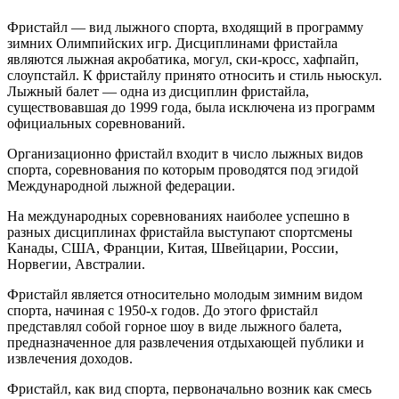
Фристайл — вид лыжного спорта, входящий в программу
зимних Олимпийских игр. Дисциплинами фристайла
являются лыжная акробатика, могул, ски-кросс, хафпайп,
слоупстайл. К фристайлу принято относить и стиль ньюскул.
Лыжный балет — одна из дисциплин фристайла,
существовавшая до 1999 года, была исключена из программ
официальных соревнований.
Организационно фристайл входит в число лыжных видов
спорта, соревнования по которым проводятся под эгидой
Международной лыжной федерации.
На международных соревнованиях наиболее успешно в
разных дисциплинах фристайла выступают спортсмены
Канады, США, Франции, Китая, Швейцарии, России,
Норвегии, Австралии.
Фристайл является относительно молодым зимним видом
спорта, начиная с 1950-х годов. До этого фристайл
представлял собой горное шоу в виде лыжного балета,
предназначенное для развлечения отдыхающей публики и
извлечения доходов.
Фристайл, как вид спорта, первоначально возник как смесь