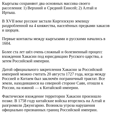
Кыргызы сохраняют два основных массива своего
расселения: 1) Верхний и Средний Енисей; 2) Алтай и
Иртыш.
В XVII веке русские застали Киргизскую землицу
раздробленной на 4 княжества, населённых предками хакасов
и шорцев.
Первые контакты между кыргызами и русскими начались в
1604.
Более ста лет шёл очень сложный и болезненный процесс
вхождения Хакасии под юрисдикцию Русского царства, а
затем Российской империи.
Датой официального закрепления Хакасии за Российской
империей можно считать 20 августа 1727 года, когда между
Россией и Китаем был заключён пограничный трактат. Все
земли, находившиеся на северной стороне Саян, отошли к
России, на южной — к Китайской империи.
Фактическое вхождение территории Хакасии произошло
позже. В 1758 году китайские войска вторглись на Алтай и
разгромили Джунгарию. Возникла угроза нарушения
официально признанных границ Российской империи.