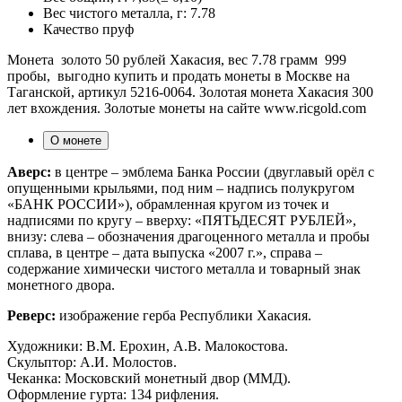
Вес чистого металла, г:
7.78
Качество
пруф
Монета золото 50 рублей Хакасия, вес 7.78 грамм 999
пробы, выгодно купить и продать монеты в Москве на
Таганской, артикул 5216-0064. Золотая монета Хакасия 300
лет вхождения. Золотые монеты на сайте www.ricgold.com
О монете
Аверс:
в центре – эмблема Банка России (двуглавый орёл с
опущенными крыльями, под ним – надпись полукругом
«БАНК РОССИИ»), обрамленная кругом из точек и
надписями по кругу – вверху: «ПЯТЬДЕСЯТ РУБЛЕЙ»,
внизу: слева – обозначения драгоценного металла и пробы
сплава, в центре – дата выпуска «2007 г.», справа –
содержание химически чистого металла и товарный знак
монетного двора.
Реверс:
изображение герба Республики Хакасия.
Художники: В.М. Ерохин, А.В. Малокостова.
Скульптор: А.И. Молостов.
Чеканка: Московский монетный двор (ММД).
Оформление гурта: 134 рифления.