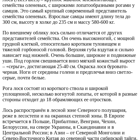
семейства оленевых, с широкими лопатообразными рогами у
самцов. Это самый крупный современный представитель
семейства оленевых. Взрослые самцы имеют длину тела до
300 см, высоту в холке до 235 см и массу 580-600 кг.
По внешнему облику лось сильно отличается от других
представителей семейства. Он очень высоконогий, с мощной
грудной клеткой, относительно коротким туловищем и
тяжелой горбоносой головой. Верхняя губа вздутая и сильно
нависает над нижней. Очень большие, широкие и подвижные
уши. Под горлом свешивается вниз мягкий кожистый вырост
– «серьга», достигающая 25-40 см. Окраска лося буровато-
черная. Ноги от середины голени и предплечья вниз светло-
серые, почти белые.
Рога лося состоят из короткого ствола и широкой
уплощенной, несколько вогнутой лопаты, от которой в разные
стороны отходит до 18 обрамляющих ее отростков.
Лось распространён в лесной зоне Северного полушария,
реже в лесостепи и на окраинах степной зоны. В Европе
встречается в Польше, Прибалтике, Венгрии, Чехии,
Белоруссии, на севере Украины, в Скандинавии и в
Центральной России; в Азии – от Северной Монголии и
Северо-Восточного Китая до северной части сибирской тайги.