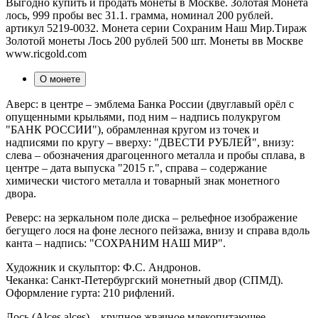
Выгодно купить и продать монеты в Москве. Золотая Монета
лось, 999 пробы вес 31.1. грамма, номинал 200 рублей.
артикул 5219-0032. Монета серии Сохраним Наш Мир.Тираж
Золотой монеты Лось 200 рублей 500 шт. Монеты вв Москве
www.ricgold.com
О монете
Аверс: в центре – эмблема Банка России (двуглавый орёл с
опущенными крыльями, под ним – надпись полукругом
"БАНК РОССИИ"), обрамленная кругом из точек и
надписями по кругу – вверху: "ДВЕСТИ РУБЛЕЙ", внизу:
слева – обозначения драгоценного металла и пробы сплава, в
центре – дата выпуска "2015 г.", справа – содержание
химически чистого металла и товарный знак монетного
двора.
Реверс: на зеркальном поле диска – рельефное изображение
бегущего лося на фоне лесного пейзажа, внизу и справа вдоль
канта – надпись: "СОХРАНИМ НАШ МИР".
Художник и скульптор: Ф.С. Андронов.
Чеканка: Санкт-Петербургский монетный двор (СПМД).
Оформление гурта: 210 рифлений.
Лось (Alсes alces) – крупное жвачное млекопитающее