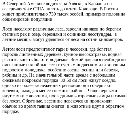
В Северной Америке водится на Аляске, в Канаде и на
северо-востоке США вплоть до штата Колорадо. В России
живет приблизительно 730 тысяч особей, примерно половина
общемировой популяции.
Лоси населяют различные леса, заросли ивняков по берегам
степных рек и озер, березняки и осинники лесотундры, в
летние месяцы могут удаляться от леса на сотни километров.
Летом лоси предпочитают гари и лесосеки, где богатая
поросль лиственных деревьев, буйное высокотравье, водная
растительность болот и водоемов. Зимой для лося необходимы
смешанные и хвойные леса с густым подлеском или хорошим
подростом молодняка, особенно сосны, осины или березы,
рябины и др. На значительной части ареала с небольшим
снежным покровом порядка 30-50 см лоси живут оседло,
однако из более заснеженных регионов они совершают
кочевки, выходя в менее снежные районы. Чаще первыми
идут самки с лосятами, последними – взрослые самцы и самки
без лосят. Обратные, весенние перекочевки происходят
обычно во время таяния снегов, и животные идут в обратном
порядке.