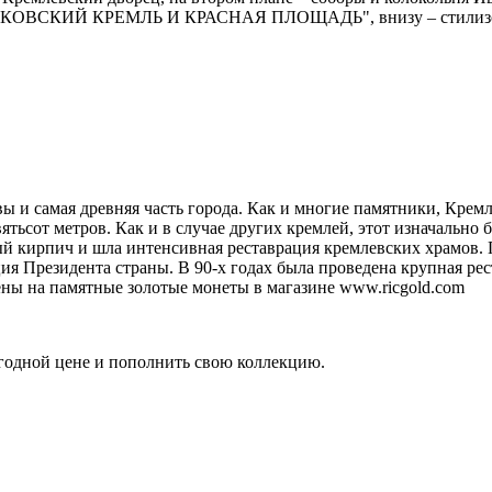
МОСКОВСКИЙ КРЕМЛЬ И КРАСНАЯ ПЛОЩАДЬ", внизу – стилизова
вы и самая древняя часть города. Как и многие памятники, Кре
ьсот метров. Как и в случае других кремлей, этот изначально бы
ый кирпич и шла интенсивная реставрация кремлевских храмов. 
ция Президента страны. В 90-х годах была проведена крупная ре
ены на памятные золотые монеты в магазине www.ricgold.com
годной цене и пополнить свою коллекцию.