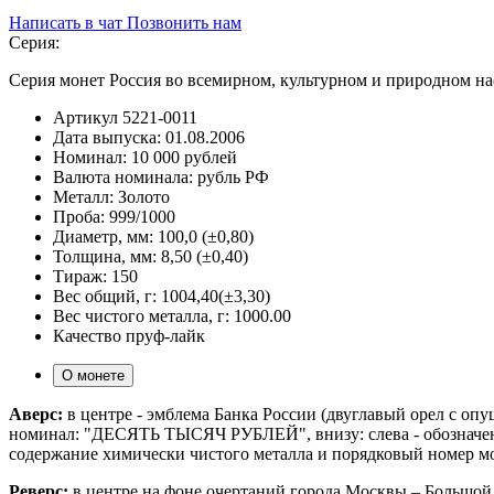
Написать в чат
Позвонить нам
Серия:
Серия монет Россия во всемирном, культурном и природном 
Артикул
5221-0011
Дата выпуска:
01.08.2006
Номинал:
10 000 рублей
Валюта номинала:
рубль РФ
Металл:
Золото
Проба:
999/1000
Диаметр, мм:
100,0 (±0,80)
Толщина, мм:
8,50 (±0,40)
Тираж:
150
Вес общий, г:
1004,40(±3,30)
Вес чистого металла, г:
1000.00
Качество
пруф-лайк
О монете
Аверс:
в центре - эмблема Банка России (двуглавый орел с о
номинал: "ДЕСЯТЬ ТЫСЯЧ РУБЛЕЙ", внизу: слева - обозначения 
содержание химически чистого металла и порядковый номер 
Реверс:
в центре на фоне очертаний города Москвы – Большой 