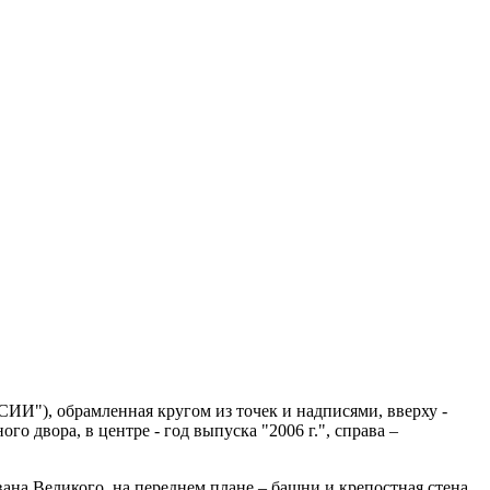
ИИ"), обрамленная кругом из точек и надписями, вверху -
 двора, в центре - год выпуска "2006 г.", справа –
ана Великого, на переднем плане – башни и крепостная стена,