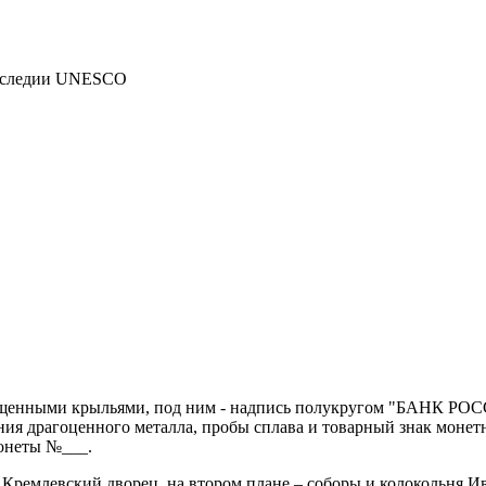
наследии UNESCO
пущенными крыльями, под ним - надпись полукругом "БАНК РОСС
драгоценного металла, пробы сплава и товарный знак монетного
монеты №___.
Кремлевский дворец, на втором плане – соборы и колокольня Ив