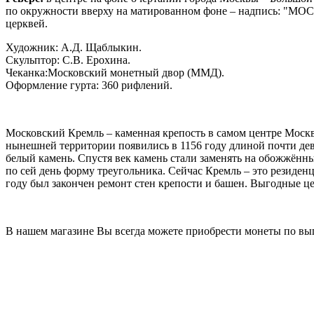
по окружности вверху на матированном фоне – надпись: "
церквей.
Художник: А.Д. Щаблыкин.
Скульптор: С.В. Ерохина.
Чеканка:Московский монетный двор (ММД).
Оформление гурта: 360 рифлений.
Московский Кремль – каменная крепость в самом центре Моск
нынешней территории появились в 1156 году длиной почти девят
белый камень. Спустя век камень стали заменять на обожжённ
по сей день форму треугольника. Сейчас Кремль – это резиден
году был закончен ремонт стен крепости и башен. Выгодные ц
В нашем магазине Вы всегда можете приобрести монеты по вы