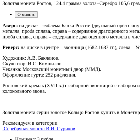
Золотая монета Ростов, 124.4 грамма золота+Серебро 105,6 гр
О монете
Аверс:
на диске – эмблема Банка России (двуглавый орёл с о
металла, проба сплава, справа – содержание драгоценного мета
проба сплава, справа – содержание драгоценного металла в чис
Реверс:
на диске в центре – звонница (1682-1687 гг.), слева –
Художник: А.В. Бакланов.
Скульптор: И.С. Комшилов.
Чеканка: Московский монетный двор (ММД).
Оформление гурта: 252 рифления.
Ростовский кремль (XVII в.) с соборной звонницей с набором 
колокольного звона.
Золотая монета серии золотое Кольцо Ростов купить в Монетн
Рекомендуем в категории
Серебряная монета В.И. Суриков
Номинал: 3 рубля