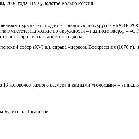
амм, 2004 год,СПМД, Золотое Кольцо России
пущенными крыльями, под ним – надпись полукругом «БАНК РОСС
лла в чистоте. На кольце по окружности – надписи: вверху – «СТ
тоте и товарный знак монетного двора.
 Успенский собор (XVI в.), справа –церковь Воскресения (1670 г.
из 13 колоколов разного размера и разными «голосами» – уника
рм Бутике на Таганской