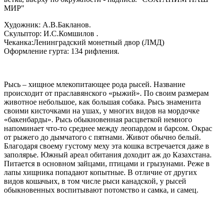
МИР"
Художник: А.В.Бакланов.
Скульптор: И.С.Комшилов .
Чеканка:Ленинградский монетный двор (ЛМД)
Оформление гурта: 134 рифления.
Рысь – хищное млекопитающее рода рысей. Название
происходит от праславянского «рыжий». По своим размерам
животное небольшое, как большая собака. Рысь знаменита
своими кисточками на ушах, у многих видов на мордочке
«бакенбарды». Рысь обыкновенная расцветкой немного
напоминает что-то среднее между леопардом и барсом. Окрас
от рыжего до дымчатого с пятнами. Живот обычно белый.
Благодаря своему густому меху эта кошка встречается даже в
заполярье. Южный ареал обитания доходит аж до Казахстана.
Питается в основном зайцами, птицами и грызунами. Реже в
лапы хищника попадают копытные. В отличие от других
видов кошачьих, в том числе рыси канадской, у рысей
обыкновенных воспитывают потомство и самка, и самец.