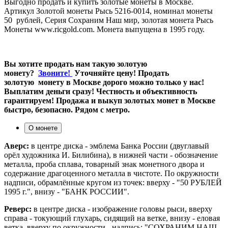
Выгодно продать и купить золотые монеты в Москве.
Артикул Золотой монеты Рысь 5216-0014, номинал монеты
50 рублей, Серия Сохраним Наш мир, золотая монета Рысь
Монеты www.ricgold.com. Монета выпущена в 1995 году.
Вы хотите продать нам такую золотую
монету?
Звоните!
Уточняйте цену! Продать
золотую монету в Москве дорого можно только у нас!
Выплатим деньги сразу! Честность и объективность
гарантируем! Продажа и выкуп золотых монет в Москве
быстро, безопасно. Рядом с метро.
О монете
Аверс:
в центре диска - эмблема Банка России (двуглавый
орёл художника И. Билибина), в нижней части - обозначение
металла, проба сплава, товарный знак монетного двора и
содержание драгоценного металла в чистоте. По окружности
надписи, обрамлённые кругом из точек: вверху - "50 РУБЛЕЙ
1995 г.", внизу - "БАНК РОССИИ".
Реверс:
в центре диска - изображение головы рыси, вверху
справа - токующий глухарь, сидящий на ветке, внизу - еловая
ветка, вверху по окружности - надпись: "СОХРАНИМ НАШ