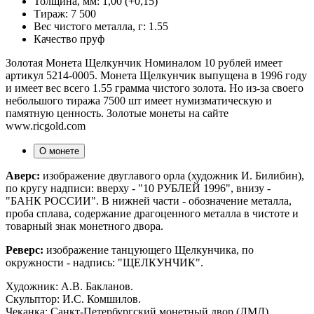
Толщина, мм:
1,00 (+0,15)
Тираж:
7 500
Вес чистого металла, г:
1.55
Качество
пруф
Золотая Монета Щелкунчик Номиналом 10 рублей имеет
артикул 5214-0005. Монета Щелкунчик выпущена в 1996 году
и имеет вес всего 1.55 грамма чистого золота. Но из-за своего
небольшого тиража 7500 шт имеет нумизматическую и
памятную ценность. Золотые монеты на сайте
www.ricgold.com
О монете
Аверс:
изображение двуглавого орла (художник И. Билибин),
по кругу надписи: вверху - "10 РУБЛЕЙ 1996", внизу -
"БАНК РОССИИ". В нижней части - обозначение металла,
проба сплава, содержание драгоценного металла в чистоте и
товарный знак монетного двора.
Реверс:
изображение танцующего Щелкунчика, по
окружности - надпись: "ЩЕЛКУНЧИК".
Художник: А.В. Бакланов.
Скульптор: И.С. Комшилов.
Чеканка: Санкт-Петербургский монетный двор (ЛМД).