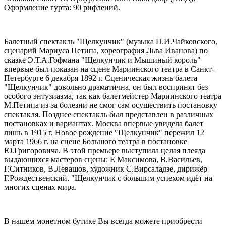
Оформление гурта: 90 рифлений.
Балетный спектакль "Щелкунчик" (музыка П.И.Чайковского,
сценарий Мариуса Петипа, хореография Льва Иванова) по
сказке Э.Т.А.Гофмана "Щелкунчик и Мышиный король"
впервые был показан на сцене Мариинского театра в Санкт-
Петербурге 6 декабря 1892 г. Сценическая жизнь балета
"Щелкунчик" довольно драматична, он был воспринят без
особого энтузиазма, так как балетмейстер Мариинского театра
М.Петипа из-за болезни не смог сам осуществить постановку
спектакля. Позднее спектакль был представлен в различных
постановках и вариантах. Москва впервые увидела балет
лишь в 1915 г. Новое рождение "Щелкунчик" пережил 12
марта 1966 г. на сцене Большого театра в постановке
Ю.Григоровича. В этой премьере выступила целая плеяда
выдающихся мастеров сцены: Е Максимова, В.Васильев,
Г.Ситников, В.Левашов, художник С.Вирсаладзе, дирижёр
Г.Рождественский. "Щелкунчик с большим успехом идёт на
многих сценах мира.
В нашем монетном бутике Вы всегда можете приобрести