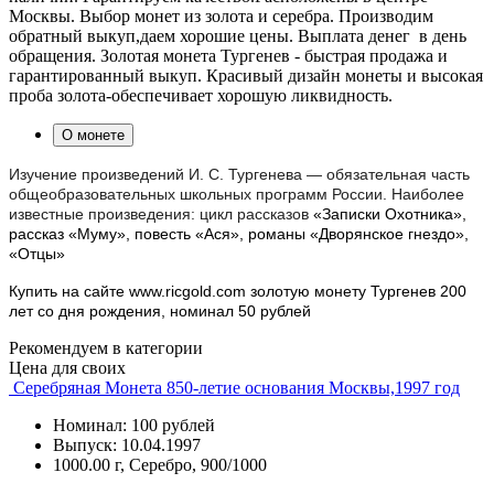
Москвы. Выбор монет из золота и серебра. Производим
обратный выкуп,даем хорошие цены. Выплата денег в день
обращения. Золотая монета Тургенев - быстрая продажа и
гарантированный выкуп. Красивый дизайн монеты и высокая
проба золота-обеспечивает хорошую ликвидность.
О монете
Изучение произведений И. С. Тургенева — обязательная часть
общеобразовательных школьных программ России. Наиболее
известные произведения: цикл рассказов
«Записки Охотника
»,
рассказ «Муму
», повесть «Ася
», романы «Дворянское гнездо
»,
«Отцы
»
Купить на сайте www.ricgold.com золотую монету Тургенев 200
лет со дня рождения, номинал 50 рублей
Рекомендуем в категории
Цена для своих
Серебряная Монета 850-летие основания Москвы,1997 год
Номинал: 100 рублей
Выпуск: 10.04.1997
1000.00 г, Серебро, 900/1000