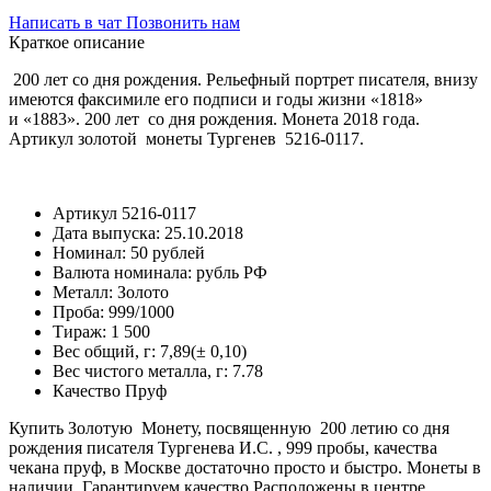
Написать в чат
Позвонить нам
Краткое описание
200 лет со дня рождения. Рельефный портрет писателя, внизу
имеются факсимиле его подписи и годы жизни «1818»
и «1883». 200 лет со дня рождения. Монета 2018 года.
Артикул золотой монеты Тургенев 5216-0117.
Артикул
5216-0117
Дата выпуска:
25.10.2018
Номинал:
50 рублей
Валюта номинала:
рубль РФ
Металл:
Золото
Проба:
999/1000
Тираж:
1 500
Вес общий, г:
7,89(± 0,10)
Вес чистого металла, г:
7.78
Качество
Пруф
Купить Золотую Монету, посвященную 200 летию со дня
рождения писателя Тургенева И.С. , 999 пробы, качества
чекана пруф, в Москве достаточно просто и быстро. Монеты в
наличии. Гарантируем качество.Расположены в центре