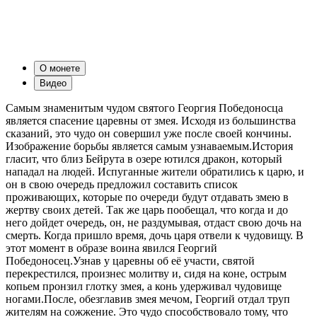
О монете
Видео
Самым знаменитым чудом святого Георгия Победоносца
является спасение царевны от змея. Исходя из большинства
сказаний, это чудо он совершил уже после своей кончины.
Изображение борьбы является самым узнаваемым.История
гласит, что близ Бейрута в озере ютился дракон, который
нападал на людей. Испуганные жители обратились к царю, и
он в свою очередь предложил составить список
проживающих, которые по очереди будут отдавать змею в
жертву своих детей. Так же царь пообещал, что когда и до
него дойдет очередь, он, не раздумывая, отдаст свою дочь на
смерть. Когда пришло время, дочь царя отвели к чудовищу. В
этот момент в образе воина явился Георгий
Победоносец.Узнав у царевны об её участи, святой
перекрестился, произнес молитву и, сидя на коне, острым
копьем пронзил глотку змея, а конь удерживал чудовище
ногами.После, обезглавив змея мечом, Георгий отдал труп
жителям на сожжение. Это чудо способствовало тому, что