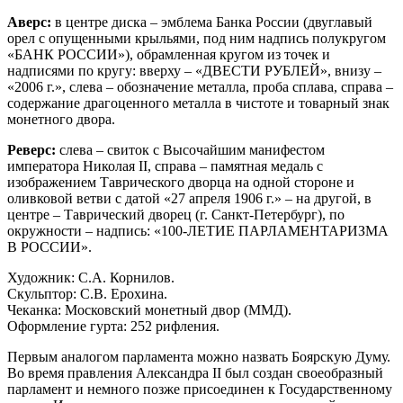
Аверс:
в центре диска – эмблема Банка России (двуглавый
орел c опущенными крыльями, под ним надпись полукругом
«БАНК РОССИИ»), обрамленная кругом из точек и
надписями по кругу: вверху – «ДВЕСТИ РУБЛЕЙ», внизу –
«2006 г.», слева – обозначение металла, проба сплава, справа –
содержание драгоценного металла в чистоте и товарный знак
монетного двора.
Реверс:
слева – свиток с Высочайшим манифестом
императора Николая II, справа – памятная медаль с
изображением Таврического дворца на одной стороне и
оливковой ветви с датой «27 апреля 1906 г.» – на другой, в
центре – Таврический дворец (г. Санкт-Петербург), по
окружности – надпись: «100-ЛЕТИЕ ПАРЛАМЕНТАРИЗМА
В РОССИИ».
Художник: С.А. Корнилов.
Скульптор: С.В. Ерохина.
Чеканка: Московский монетный двор (ММД).
Оформление гурта: 252 рифления.
Первым аналогом парламента можно назвать Боярскую Думу.
Во время правления Александра II был создан своеобразный
парламент и немного позже присоединен к Государственному