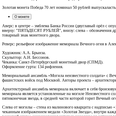
Золотая монета Победа 70 лет номинал 50 рублей выпускаласть 
О монете
Аверс: в центре – эмблема Банка России (двуглавый орёл с 
вверху: "ПЯТЬДЕСЯТ РУБЛЕЙ", внизу: слева – обозначения драг
товарный знак монетного двора.
Реверс: рельефное изображение мемориала Вечного огня в Але
Художник: А.А. Брынза.
Скульптор: А.Н. Бессонов.
Чеканка: Санкт-Петербургский монетный двор (СПМД).
Оформление гурта: 134 рифления.
Мемориальный ансамбль «Могила неизвестного солдата» с Вечны
фашистских войск под Москвой. Авторы проекта – архитекторы
Архитектурный ансамбль мемориала включает в себя бронзову
мемориала является установленные на могиле Неизвестно
пятиконечная звезда, в средней части которой горит Вечный ог
Слева от могилы – стена из малинового кварцита с надписью
чеканным изображением медали «Золотая Звезда», внутри каждог