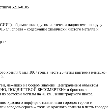
артикул 5216-0105
ИИ"), обрамленная кругом из точек и надписями по кругу –
5 г.", справа – содержание химически чистого металла и
ДЫ".
 кремля 8 мая 1867 года в честь 25-летия разгрома немецко-
ий.
тви, лежащих на боевом знамени. Центральным объектом
ЗВЕСТНО, ПОДВИГ ТВОЙ БЕССМЕРТЕН» и бронзовая
й из братской могилы на 41 км. Ленинградского шоссе.
но-красного порфира с названиями городов-героев и
еи городов-героев – стела из красного гранита в честь городов