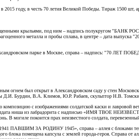
в 2015 году, в честь 70 летия Великой Победы. Тираж 1500 шт, 
опущенными крыльями, под ним – надпись полукругом "БАНК РОСС
оценного металла и пробы сплава, в центре – дата выпуска "201
ксандровском парке в Москве, справа – надпись: "70 ЛЕТ ПОБЕ
м огнем был открыт в Александровском саду у стен Московского
 Д.И. Бурдин, В.А. Климов, Ю.Р. Рабаев, скульптор Н.В. Томск
ю композицию с изображениями солдатской каски и лавровой ве
го солдата ниша из лабрадорита с надписью «ИМЯ ТВОЕ НЕИ
онь. В могиле покоится прах неизвестного солдата, перевезенны
 «1941 ПАВШИМ ЗА РОДИНУ 1945», справа – аллея с блоками тем
о блока помещена капсула с землей города-героя. Справа от алл