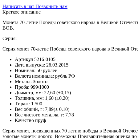
Написать в чат
Позвонить нам
Краткое описание
Монета 70-летие Победы советского народа в Великой Отечеств
ВОВ.
Серия:
Серия монет 70-летие Победы советского народа в Великой Оте
Артикул
5216-0105
Дата выпуска:
26.03.2015
Номинал:
50 рублей
Валюта номинала:
рубль РФ
Металл:
Золото
Проба:
999/1000
Диаметр, мм:
22,60 (±0,15)
Толщина, мм:
1,60 (±0,20)
Тираж:
1 500
Вес общий, г:
7,89(± 0,10)
Вес чистого металла, г:
7.78
Качество
пруф
Серия монет, посвященных 70 летию победы в Великой Отечес
золотые монеты дорого. Возможна Предварительная оценка по 