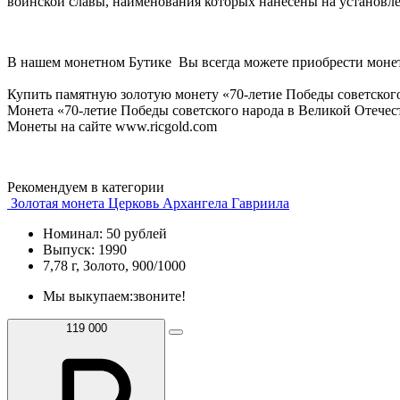
воинской славы, наименования которых нанесены на установле
В нашем монетном Бутике Вы всегда можете приобрести моне
Купить памятную золотую монету «70-летие Победы советского
Монета «70-летие Победы советского народа в Великой Отечест
Монеты на сайте www.ricgold.com
Рекомендуем в категории
Золотая монета Церковь Архангела Гавриила
Номинал: 50 рублей
Выпуск: 1990
7,78 г, Золото, 900/1000
Мы выкупаем:
звоните!
119 000