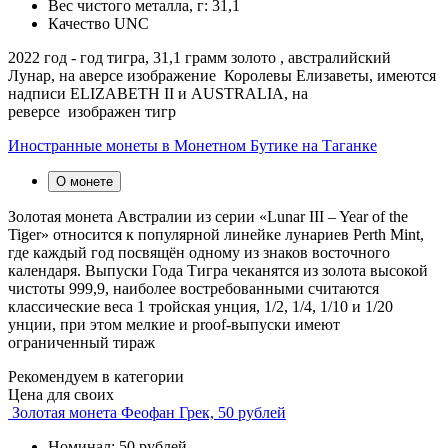
Вес чистого металла, г:
31,1
Качество
UNC
2022 год - год тигра, 31,1 грамм золото , австралийский
Лунар, на аверсе изображение Королевы Елизаветы, имеются
надписи ELIZABETH II и AUSTRALIA, на
реверсе изображен тигр
Иностранные монеты в Монетном Бутике на Таганке
О монете
Золотая монета Австралии из серии «Lunar III – Year of the
Tiger» относится к популярной линейке лунариев Perth Mint,
где каждый год посвящён одному из знаков восточного
календаря. Выпуски Года Тигра чеканятся из золота высокой
чистоты 999,9, наиболее востребованными считаются
классические веса 1 тройская унция, 1/2, 1/4, 1/10 и 1/20
унции, при этом мелкие и proof-выпуски имеют
ограниченный тираж
Рекомендуем в категории
Цена для своих
Золотая монета Феофан Грек, 50 рублей
Номинал: 50 рублей