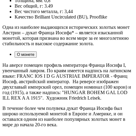
Толщина, мм:
0,8
Вес общий, г:
3.49
Вес чистого металла, г:
3,44
Качество
Brilliant Uncirculated (BU), Prooflike
Одна из наиболее выдающихся исторических золотых монет
Австрии – дукат Франца Иосифа* – является изысканной
монетой, которая признана во всем мире за ее многолетнюю
стабильность и высокое содержание золота.
О монете
На аверсе помещен профиль императора Франца Иосифа І,
увенчанный лавром. По краям имеется надпись на латинском
языке: FRANC IOS I D G AUSTRIAE IMPERATOR - Франц
Иосиф, австрийский император. На реверсе изображен
двухглавый имперский орел, помещен номинал (100 корон) и
год (1915), а также надпись: "HUNGAR BOHEM GAL LOD
ILL REX A A 1915". Художник Friedrich Leisek.
В течение более чем полувека дукат Франца Иосифа был
широко используемой монетой в Европе и Америке, и он
оставался одним из наиболее популярных золотых монет в
мире до начала 20-го века.