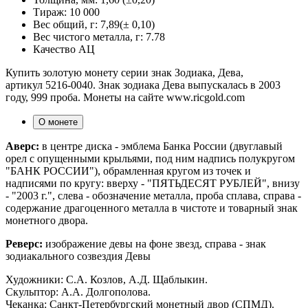
Тираж:
10 000
Вес общий, г:
7,89(± 0,10)
Вес чистого металла, г:
7.78
Качество
АЦ
Купить золотую монету серии знак Зодиака, Дева,
артикул 5216-0040. Знак зодиака Дева выпускалась в 2003
году, 999 проба. Монеты на сайте www.ricgold.com
О монете
Аверс:
в центре диска - эмблема Банка России (двуглавый
орел с опущенными крыльями, под ним надпись полукругом
"БАНК РОССИИ"), обрамленная кругом из точек и
надписями по кругу: вверху - "ПЯТЬДЕСЯТ РУБЛЕЙ", внизу
- "2003 г.", слева - обозначение металла, проба сплава, справа -
содержание драгоценного металла в чистоте и товарный знак
монетного двора.
Реверс:
изображение девы на фоне звeзд, справа - знак
зодиакального созвездия Девы
Художники: С.А. Козлов, А.Д. Щаблыкин.
Скульптор: А.А. Долгополова.
Чеканка: Санкт-Петербургский монетный двор (СПМД).