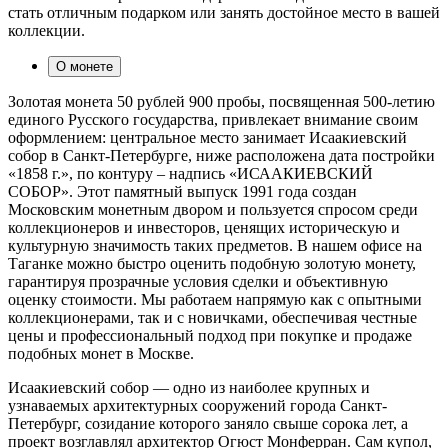
стать отличным подарком или занять достойное место в вашей
коллекции.
О монете
Золотая монета 50 рублей 900 пробы, посвященная 500-летию
единого Русского государства, привлекает внимание своим
оформлением: центральное место занимает Исаакиевский
собор в Санкт-Петербурге, ниже расположена дата постройки
«1858 г.», по контуру – надпись «ИСААКИЕВСКИЙ
СОБОР». Этот памятный выпуск 1991 года создан
Московским монетным двором и пользуется спросом среди
коллекционеров и инвесторов, ценящих историческую и
культурную значимость таких предметов. В нашем офисе на
Таганке можно быстро оценить подобную золотую монету,
гарантируя прозрачные условия сделки и объективную
оценку стоимости. Мы работаем напрямую как с опытными
коллекционерами, так и с новичками, обеспечивая честные
цены и профессиональный подход при покупке и продаже
подобных монет в Москве.
Исаакиевский собор — одно из наиболее крупных и
узнаваемых архитектурных сооружений города Санкт-
Петербург, созидание которого заняло свыше сорока лет, а
проект возглавлял архитектор Огюст Монферран. Сам купол,