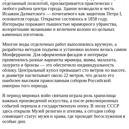
отделанный позолотой, просматривается практически с
любого района центра города. Здание возводили в честь
Исаакия Далматского — почитаемого как защитник Петра I,
основателя города. Открытие состоялось в 1858 году.
Интерьеры поражают пышностью мраморного убранства,
колоритными мозаиками и величием колонн из цельных
каменных изготовок.
Многие виды отделочных работ выполнялись вручную, а
разработка методов подъема и установки колонн велась самим
Монферраном. Для оформления фасадов и интерьера
применялись разные варианты мрамора, яшмы, малахита,
лазурита и бронзы — это обеспечило индивидуальность
облику. Центральный купол превышает сто метров по высоте,
в диаметре насчитывает около 22 метров, что делало его
наиболее высоким православным собором Российской
империи того периода.
В период мировых войн святыня играла роль хранилища
важных произведений искусства, а после революционных
событий перешла в государственную опеку. В эпоху СССР
здесь открыли Музей религии и атеизма, а сегодня собор
совмещает статус музея и храма, где проходят богослужения в
особые дни.