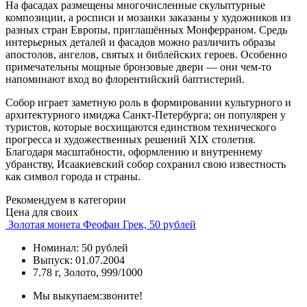
На фасадах размещены многочисленные скульптурные
композиции, а росписи и мозаики заказаны у художников из
разных стран Европы, приглашённых Монферраном. Средь
интерьерных деталей и фасадов можно различить образы
апостолов, ангелов, святых и библейских героев. Особенно
примечательны мощные бронзовые двери — они чем-то
напоминают вход во флорентийский баптистерий.
Собор играет заметную роль в формировании культурного и
архитектурного имиджа Санкт-Петербурга; он популярен у
туристов, которые восхищаются единством технического
прогресса и художественных решений XIX столетия.
Благодаря масштабности, оформлению и внутреннему
убранству, Исаакиевский собор сохранил свою известность
как символ города и страны.
Рекомендуем в категории
Цена для своих
Золотая монета Феофан Грек, 50 рублей
Номинал: 50 рублей
Выпуск: 01.07.2004
7.78 г, Золото, 999/1000
Мы выкупаем:
звоните!