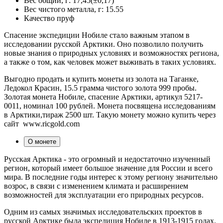
Вес общий, г:
17,45(±0,17)
Вес чистого металла, г:
15.55
Качество
пруф
Спасение экспедиции Нобиле стало важным этапом в
исследовании русской Арктики. Оно позволило получить
новые знания о природных условиях и возможностях региона,
а также о том, как человек может выживать в таких условиях.
Выгодно продать и купить монеты из золота на Таганке,
Ледокол Красин, 15.5 грамма чистого золота 999 пробы.
Золотая монета Нобиле, спасение Арктики, артикул 5217-
0011, номинал 100 рублей. Монета посвящена исследованиям
в Арктики,тираж 2500 шт. Такую монету можно купить через
сайт www.ricgold.com
О монете
Русская Арктика - это огромный и недостаточно изученный
регион, который имеет большое значение для России и всего
мира. В последние годы интерес к этому региону значительно
возрос, в связи с изменением климата и расширением
возможностей для эксплуатации его природных ресурсов.
Одним из самых значимых исследовательских проектов в
русской Арктике была экспедиция Нобиле в 1913-1915 годах.