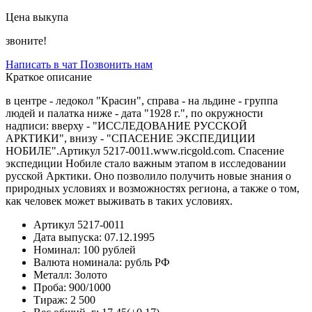
Цена выкупа
звоните!
Написать в чат
Позвонить нам
Краткое описание
в центре - ледокол "Красин", справа - на льдине - группа
людей и палатка ниже - дата "1928 г.", по окружности
надписи: вверху - "ИССЛЕДОВАНИЕ РУССКОЙ
АРКТИКИ", внизу - "СПАСЕНИЕ ЭКСПЕДИЦИИ
НОБИЛЕ".Артикул 5217-0011.www.ricgold.com.
Спасение
экспедиции Нобиле стало важным этапом в исследовании
русской Арктики. Оно позволило получить новые знания о
природных условиях и возможностях региона, а также о том,
как человек может выживать в таких условиях.
Артикул
5217-0011
Дата выпуска:
07.12.1995
Номинал:
100 рублей
Валюта номинала:
рубль РФ
Металл:
Золото
Проба:
900/1000
Тираж:
2 500