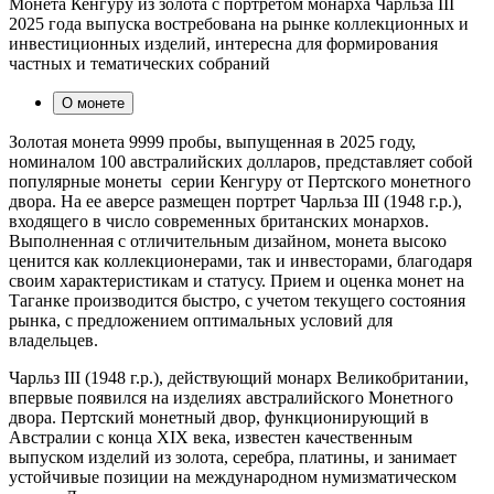
Монета Кенгуру из золота с портретом монарха Чарльза III
2025 года выпуска востребована на рынке коллекционных и
инвестиционных изделий, интересна для формирования
частных и тематических собраний
О монете
Золотая монета 9999 пробы, выпущенная в 2025 году,
номиналом 100 австралийских долларов, представляет собой
популярные монеты серии Кенгуру от Пертского монетного
двора. На ее аверсе размещен портрет Чарльза III (1948 г.р.),
входящего в число современных британских монархов.
Выполненная с отличительным дизайном, монета высоко
ценится как коллекционерами, так и инвесторами, благодаря
своим характеристикам и статусу. Прием и оценка монет на
Таганке производится быстро, с учетом текущего состояния
рынка, с предложением оптимальных условий для
владельцев.
Чарльз III (1948 г.р.), действующий монарх Великобритании,
впервые появился на изделиях австралийского Монетного
двора. Пертский монетный двор, функционирующий в
Австралии с конца XIX века, известен качественным
выпуском изделий из золота, серебра, платины, и занимает
устойчивые позиции на международном нумизматическом