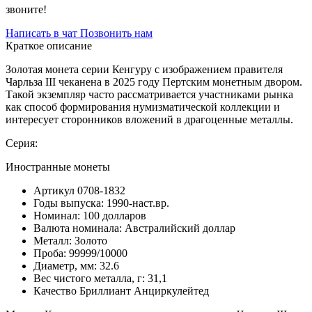
звоните!
Написать в чат
Позвонить нам
Краткое описание
Золотая монета серии Кенгуру с изображением правителя
Чарльза III чеканена в 2025 году Пертским монетным двором.
Такой экземпляр часто рассматривается участниками рынка
как способ формирования нумизматической коллекции и
интересует сторонников вложений в драгоценные металлы.
Серия:
Иностранные монеты
Артикул
0708-1832
Годы выпуска:
1990-наст.вр.
Номинал:
100 долларов
Валюта номинала:
Австралийский доллар
Металл:
Золото
Проба:
99999/10000
Диаметр, мм:
32.6
Вес чистого металла, г:
31,1
Качество
Бриллиант Анциркулейтед