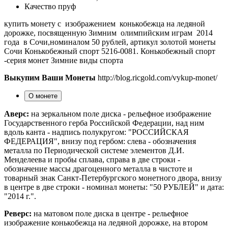
Качество
пруф
купить монету с изображением конькобежца на ледяной
дорожке, посвященную Зимним олимпийским играм 2014
года в Сочи,номиналом 50 рублей, артикул золотой монеты
Сочи Конькобежный спорт 5216-0081. Конькобежный спорт
-серия монет Зимние виды спорта
Выкупим Ваши Монеты
http://blog.ricgold.com/vykup-monet/
О монете
Аверс:
на зеркальном поле диска - рельефное изображение
Государственного герба Российской Федерации, над ним
вдоль канта - надпись полукругом: "РОССИЙСКАЯ
ФЕДЕРАЦИЯ", внизу под гербом: слева - обозначения
металла по Периодической системе элементов Д.И.
Менделеева и пробы сплава, справа в две строки -
обозначение массы драгоценного металла в чистоте и
товарный знак Санкт-Петербургского монетного двора, внизу
в центре в две строки - номинал монеты: "50 РУБЛЕЙ" и дата:
"2014 г.".
Реверс:
на матовом поле диска в центре - рельефное
изображение конькобежца на ледяной дорожке, на втором