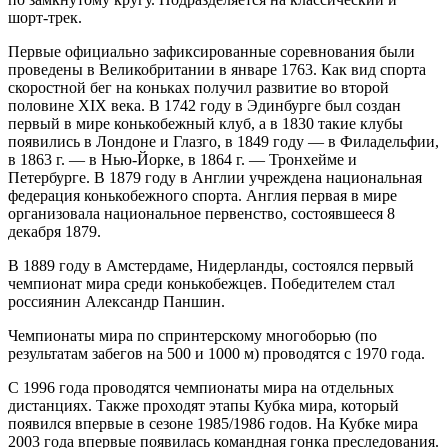
шорт-трек.
Первые официально зафиксированные соревнования были
проведены в Великобритании в январе 1763. Как вид спорта
скоростной бег на коньках получил развитие во второй
половине XIX века. В 1742 году в Эдинбурге был создан
первый в мире конькобежный клуб, а в 1830 такие клубы
появились в Лондоне и Глазго, в 1849 году — в Филадельфии,
в 1863 г. — в Нью-Йорке, в 1864 г. — Тронхейме и
Петербурге. В 1879 году в Англии учреждена национальная
федерация конькобежного спорта. Англия первая в мире
организовала национальное первенство, состоявшееся 8
декабря 1879.
В 1889 году в Амстердаме, Нидерланды, состоялся первый
чемпионат мира среди конькобежцев. Победителем стал
россиянин Александр Паншин.
Чемпионаты мира по спринтерскому многоборью (по
результатам забегов на 500 и 1000 м) проводятся с 1970 года.
С 1996 года проводятся чемпионаты мира на отдельных
дистанциях. Также проходят этапы Кубка мира, который
появился впервые в сезоне 1985/1986 годов. На Кубке мира
2003 года впервые появилась командная гонка преследования.