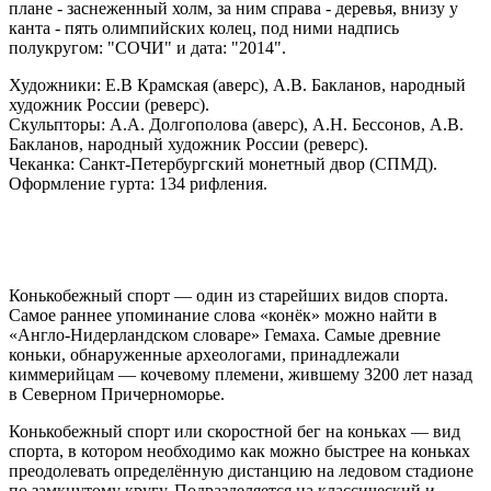
плане - заснеженный холм, за ним справа - деревья, внизу у
канта - пять олимпийских колец, под ними надпись
полукругом: "СОЧИ" и дата: "2014".
Художники: Е.В Крамская (аверс), А.В. Бакланов, народный
художник России (реверс).
Скульпторы: А.А. Долгополова (аверс), А.Н. Бессонов, А.В.
Бакланов, народный художник России (реверс).
Чеканка: Санкт-Петербургский монетный двор (СПМД).
Оформление гурта: 134 рифления.
Конькобежный спорт — один из старейших видов спорта.
Самое раннее упоминание слова «конёк» можно найти в
«Англо-Нидерландском словаре» Гемаха. Самые древние
коньки, обнаруженные археологами, принадлежали
киммерийцам — кочевому племени, жившему 3200 лет назад
в Северном Причерноморье.
Конькобежный спорт или скоростной бег на коньках — вид
спорта, в котором необходимо как можно быстрее на коньках
преодолевать определённую дистанцию на ледовом стадионе
по замкнутому кругу. Подразделяется на классический и