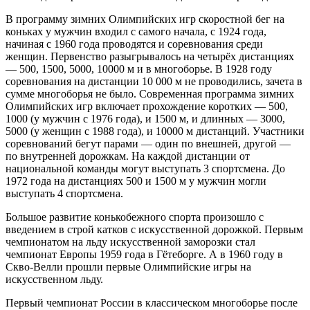
В программу зимних Олимпийских игр скоростной бег на
коньках у мужчин входил с самого начала, с 1924 года,
начиная с 1960 года проводятся и соревнования среди
женщин. Первенство разыгрывалось на четырёх дистанциях
— 500, 1500, 5000, 10000 м и в многоборье. В 1928 году
соревнования на дистанции 10 000 м не проводились, зачета в
сумме многоборья не было. Современная программа зимних
Олимпийских игр включает прохождение коротких — 500,
1000 (у мужчин с 1976 года), и 1500 м, и длинных — 3000,
5000 (у женщин с 1988 года), и 10000 м дистанций. Участники
соревнований бегут парами — один по внешней, другой —
по внутренней дорожкам. На каждой дистанции от
национальной команды могут выступать 3 спортсмена. До
1972 года на дистанциях 500 и 1500 м у мужчин могли
выступать 4 спортсмена.
Большое развитие конькобежного спорта произошло с
введением в строй катков с искусственной дорожкой. Первым
чемпионатом на льду искусственной заморозки стал
чемпионат Европы 1959 года в Гётеборге. А в 1960 году в
Скво-Велли прошли первые Олимпийские игры на
искусственном льду.
Первый чемпионат России в классическом многоборье после