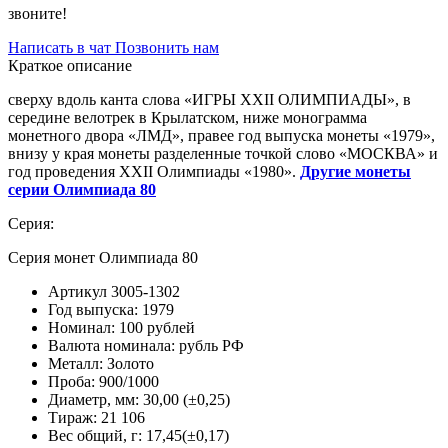
звоните!
Написать в чат
Позвонить нам
Краткое описание
сверху вдоль канта слова «ИГРЫ XXII ОЛИМПИАДЫ», в
середине велотрек в Крылатском, ниже монограмма
монетного двора «ЛМД», правее год выпуска монеты «1979»,
внизу у края монеты разделенные точкой слово «МОСКВА» и
год проведения XXII Олимпиады «1980».
Другие монеты
серии Олимпиада 80
Серия:
Серия монет Олимпиада 80
Артикул
3005-1302
Год выпуска:
1979
Номинал:
100 рублей
Валюта номинала:
рубль РФ
Металл:
Золото
Проба:
900/1000
Диаметр, мм:
30,00 (±0,25)
Тираж:
21 106
Вес общий, г:
17,45(±0,17)