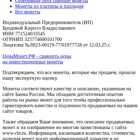
Серебряные иностранные монеты
Монеты из платины и палладия
Все монеты
Индивидуальный Предприниматель (ИП)
Бродовой Кирилл Владиславович
ИНН 771524033545
ОГРНИП 325774600101700
Лицензия №Л023-00119-77/01977728 от 12.03.25 г.
ЦенаМонет.РФ - сравнить цены
на инвестиционные монеты
Подтверждаем, что все монеты, которые мы продаем, прошли
нашу экспертную оценку.
Монеты соответствуют качеству и описанию, указанным на
сайте Банка России. Мы обладаем достаточным опытом
работы на рынке монет для того чтобы профессионально
гарантировать качество и подлинность продаваемых на нашем
сайте товаров.
Также обращаем Ваше внимание, что описание продаваемых
монет и их изображение во многом заимствованы с сайта
www.cbr.ru. Информация, касающаяся количества, стоимости,
наличия монет носит информационный характер и не