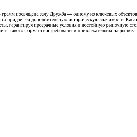
.55 грамм посвящена залу Дружба — одному из ключевых объект
то придаёт ей дополнительную историческую значимость. Касат
еты, гарантируя прозрачные условия и достойную рыночную стои
неты такого формата востребованы и привлекательны на рынке.