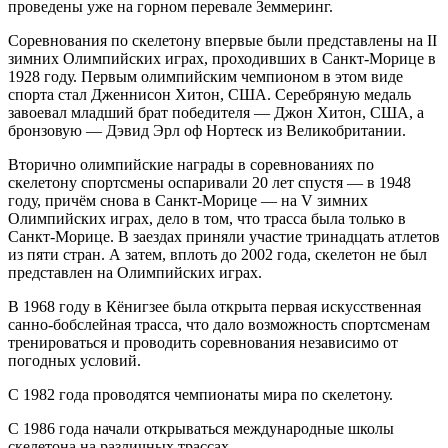
проведены уже на горном перевале Земмеринг.
Соревнования по скелетону впервые были представлены на II
зимних Олимпийских играх, проходивших в Санкт-Морице в
1928 году. Первым олимпийским чемпионом в этом виде
спорта стал Дженнисон Хитон, США. Серебряную медаль
завоевал младший брат победителя — Джон Хитон, США, а
бронзовую — Дэвид Эрл оф Нортеск из Великобритании.
Вторично олимпийские награды в соревнованиях по
скелетону спортсмены оспаривали 20 лет спустя — в 1948
году, причём снова в Санкт-Морице — на V зимних
Олимпийских играх, дело в том, что трасса была только в
Санкт-Морице. В заездах приняли участие тринадцать атлетов
из пяти стран. А затем, вплоть до 2002 года, скелетон не был
представлен на Олимпийских играх.
В 1968 году в Кёнигзее была открыта первая искусственная
санно-бобслейная трасса, что дало возможность спортсменам
тренироваться и проводить соревнования независимо от
погодных условий.
С 1982 года проводятся чемпионаты мира по скелетону.
С 1986 года начали открываться международные школы
скелетона на различных трассах.