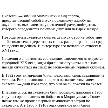
Скелетон — зимний олимпийский вид спорта,
представляющий собой спуск по ледяному жёлобу на
двухполозьевых санях на укрепленной раме, победитель
которого определяется по сумме двух или четырёх заездов.
Прародителем скелетона считается спуск с гор на тобоггане
— бесполозьевых деревянных санях, распространённых среди
канадских индейцев. В литературе его появление относят к
XVI веку.
Сведения о спортивных состязаниях саночников датируются
серединой XIX века, когда британские туристы в Альпах
начали спускаться на санях по заснеженным горным склонам.
В 1892 году англичанин Чилд представил сани, сделанные из
металла. Есть предположение, что название этим саням —
скелетон — дали из-за того, что они были похожи на скелет.
Впервые спуск на скелетоне был продемонстрирован в 1905
году на соревнованиях по бобслею в Мюрццушлаге. Годом
позже там же прошёл первый чемпионат Австрии по
скелетону. А в 1908 и 1910 годах соревнования были