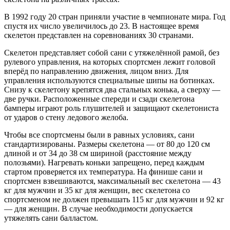
В 1992 году 20 стран приняли участие в чемпионате мира. Год
спустя их число увеличилось до 23. В настоящее время
скелетон представлен на соревнованиях 30 странами.
Скелетон представляет собой сани c утяжелённой рамой, без
рулевого управления, на которых спортсмен лежит головой
вперёд по направлению движения, лицом вниз. Для
управления используются специальные шипы на ботинках.
Снизу к скелетону крепятся два стальных конька, а сверху —
две ручки. Расположенные спереди и сзади скелетона
бамперы играют роль глушителей и защищают скелетониста
от ударов о стену ледового желоба.
Чтобы все спортсмены были в равных условиях, сани
стандартизированы. Размеры скелетона — от 80 до 120 см
длиной и от 34 до 38 см шириной (расстояние между
полозьями). Нагревать коньки запрещено, перед каждым
стартом проверяется их температура. На финише сани и
спортсмен взвешиваются, максимальный вес скелетона — 43
кг для мужчин и 35 кг для женщин, вес скелетона со
спортсменом не должен превышать 115 кг для мужчин и 92 кг
— для женщин. В случае необходимости допускается
утяжелять сани балластом.