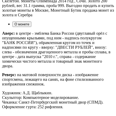
Скелетон. Монеты Олимпиада 2014 год , Сочи. Золото 200
рублей, вес 31.1 грамма, проба 999. Выгодно продать и купить
золотые монеты в Москве, Монетный Бутик продажа монет из
золота и Серебра
О монете
Аверс:
в центре - эмблема Банка России (двуглавый орёл с
опущенными крыльями, под ним - надпись полукругом
"БАНК РОССИИ"), обрамленная кругом из точек и
надписями по кругу - вверху: "ДВЕСТИ РУБЛЕЙ", внизу:
слева - обозначения драгоценного металла и пробы сплава, в
центре - дата выпуска "2010 г.", справа - содержание
химически чистого металла и товарный знак монетного
двора.
Реверс:
на матовой поверхности диска - изображение
спортсмена, лежащего на санях, на фоне стилизованного
изображения снежинок.
Художник: А.Д. Щаблыкин.
Скульптор: Компьютерное моделирование.
Чеканка: Санкт-Петербургский монетный двор (СПМД).
Оформление гурта: 252 рифления.