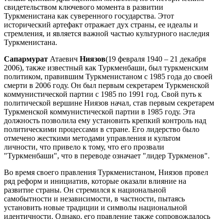
свидетельством ключевого момента в развитии
Туркменистана как суверенного государства. Этот
исторический артефакт отражает дух страны, ее идеалы и
стремления, и является важной частью культурного наследия
Туркменистана.
Сапармурат
Атаевич
Ниязов
(19 февраля 1940 – 21 декабря
2006), также известный как Туркменбаши, был туркменским
политиком, правившим Туркменистаном с 1985 года до своей
смерти в 2006 году. Он был первым секретарем Туркменской
коммунистической партии с 1985 по 1991 год. Свой путь к
политической вершине Ниязов начал, став первым секретарем
Туркменской коммунистической партии в 1985 году. Эта
должность позволила ему установить крепкий контроль над
политическими процессами в стране. Его лидерство было
отмечено жесткими методами управления и культом
личности, что привело к тому, что его прозвали
"Туркменбаши", что в переводе означает "лидер Туркменов".
Во время своего правления Туркменистаном, Ниязов провел
ряд реформ и инициатив, которые оказали влияние на
развитие страны. Он стремился к национальной
самобытности и независимости, в частности, пытаясь
установить новые традиции и символы национальной
идентичности. Однако, его правление также сопровождалось