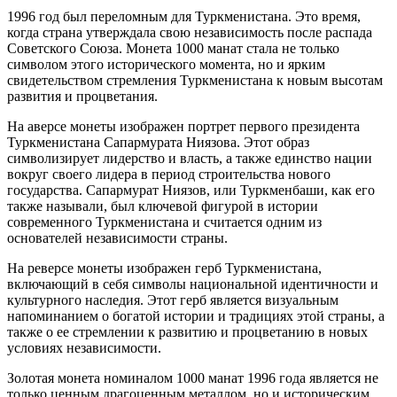
1996 год был переломным для Туркменистана. Это время,
когда страна утверждала свою независимость после распада
Советского Союза. Монета 1000 манат стала не только
символом этого исторического момента, но и ярким
свидетельством стремления Туркменистана к новым высотам
развития и процветания.
На аверсе монеты изображен портрет первого президента
Туркменистана Сапармурата Ниязова. Этот образ
символизирует лидерство и власть, а также единство нации
вокруг своего лидера в период строительства нового
государства. Сапармурат Ниязов, или Туркменбаши, как его
также называли, был ключевой фигурой в истории
современного Туркменистана и считается одним из
основателей независимости страны.
На реверсе монеты изображен герб Туркменистана,
включающий в себя символы национальной идентичности и
культурного наследия. Этот герб является визуальным
напоминанием о богатой истории и традициях этой страны, а
также о ее стремлении к развитию и процветанию в новых
условиях независимости.
Золотая монета номиналом 1000 манат 1996 года является не
только ценным драгоценным металлом, но и историческим