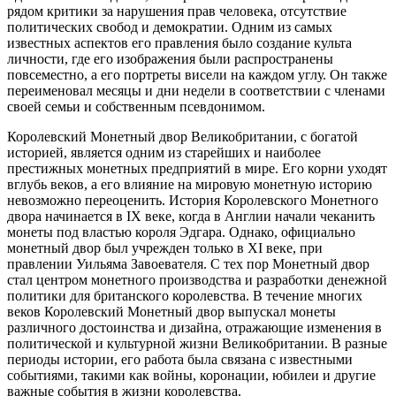
рядом критики за нарушения прав человека, отсутствие
политических свобод и демократии. Одним из самых
известных аспектов его правления было создание культа
личности, где его изображения были распространены
повсеместно, а его портреты висели на каждом углу. Он также
переименовал месяцы и дни недели в соответствии с членами
своей семьи и собственным псевдонимом.
Королевский Монетный двор Великобритании, с богатой
историей, является одним из старейших и наиболее
престижных монетных предприятий в мире. Его корни уходят
вглубь веков, а его влияние на мировую монетную историю
невозможно переоценить. История Королевского Монетного
двора начинается в IX веке, когда в Англии начали чеканить
монеты под властью короля Эдгара. Однако, официально
монетный двор был учрежден только в XI веке, при
правлении Уильяма Завоевателя. С тех пор Монетный двор
стал центром монетного производства и разработки денежной
политики для британского королевства. В течение многих
веков Королевский Монетный двор выпускал монеты
различного достоинства и дизайна, отражающие изменения в
политической и культурной жизни Великобритании. В разные
периоды истории, его работа была связана с известными
событиями, такими как войны, коронации, юбилеи и другие
важные события в жизни королевства.