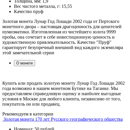
Толщина, мм:
1,9
Вес чистого металла, г:
15,55
Качество
пруф
Золотая монета Лунар Год Лошади 2002 года от Пертского
монетного двора – настоящая драгоценность для ценителей
нумизматики. Изготовленная из чистейшего золота 9999
пробы, она сочетает в себе инвестиционную ценность и
художественную привлекательность. Качество "Пруф"
гарантирует безупречный внешний вид каждого экземпляра
этой замечательной серии
О монете
Купить или продать золотую монету Лунар Год Лошади 2002
года возможно в нашем монетном Бутике на Таганке. Мы
предоставляем справедливую оценку и наиболее выгодные
условия в Москве для любого клиента, независимо от того,
покупатель он или продавец.
Рекомендуем в категории
Золотая монета 170 лет Русского географического общества
Номинал: 50 рублей