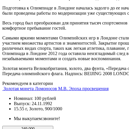
Подготовка к Олимпиаде в Лондоне началась задолго до ее на
были проведены работы по модернизации уже существующих с
Весь город был преобразован для принятия тысяч спортсменов
комфортное пребывание гостей.
Самыми яркими моментами Олимпийских игр в Лондоне стали 
участием множества артистов и знаменитостей. Закрытие прошл
различных видах спорта, таких как легкая атлетика, плавани
Олимпиада в Лондоне 2012 года оставила неизгладимый след в 
незабываемыми моментами и создать новые воспоминания.
Золотая монета Великобритания, золото, два фунта, «Передача
Передача олимпийского флага. Надпись: BEIJING 2008 LONDON
Рекомендуем в категории
Золотая монета Ломоносов М.В. Эпоха просвещения
Номинал: 100 рублей
Выпуск: 24.11.1992
15.55 г, Золото, 900/1000
Мы выкупаем:
звоните!
249 000