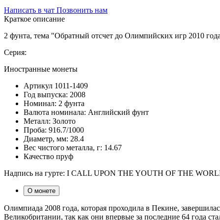
Написать в чат
Позвонить нам
Краткое описание
2 фунта, тема "Обратный отсчет до Олимпийских игр 2010 года
Серия:
Иностранные монеты
Артикул
1011-1409
Год выпуска:
2008
Номинал:
2 фунта
Валюта номинала:
Английский фунт
Металл:
Золото
Проба:
916.7/1000
Диаметр, мм:
28.4
Вес чистого металла, г:
14.67
Качество
пруф
Надпись на гурте: I CALL UPON THE YOUTH OF THE WORLD, а
О монете
Олимпиада 2008 года, которая проходила в Пекине, завершилас
Великобритании, так как они впервые за последние 64 года ст