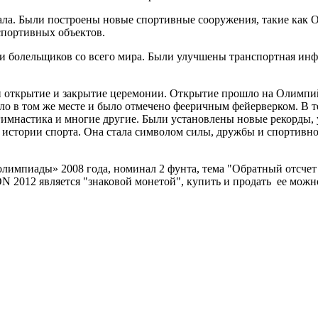
чала. Были построены новые спортивные сооружения, такие как
портивных объектов.
 и болельщиков со всего мира. Были улучшены транспортная инф
открытие и закрытие церемонии. Открытие прошло на Олимпийс
о в том же месте и было отмечено фееричным фейерверком. В те
е, гимнастика и многие другие. Были установлены новые рекорд
истории спорта. Она стала символом силы, дружбы и спортивног
 олимпиады» 2008 года, номинал 2 фунта, тема "Обратный отсчет
 2012 является "знаковой монетой", купить и продать ее можн