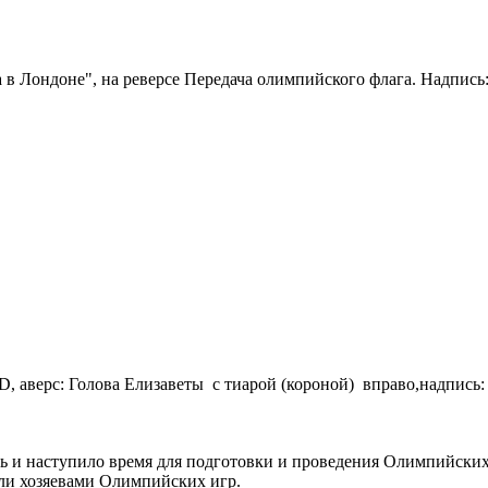
 в Лондоне", на реверсе Передача олимпийского флага. Надпись
верс: Голова Елизаветы с тиарой (короной) вправо,надпись
ь и наступило время для подготовки и проведения Олимпийских 
али хозяевами Олимпийских игр.