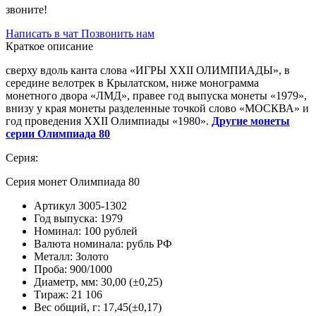
звоните!
Написать в чат
Позвонить нам
Краткое описание
сверху вдоль канта слова «ИГРЫ XXII ОЛИМПИАДЫ», в
середине велотрек в Крылатском, ниже монограмма
монетного двора «ЛМД», правее год выпуска монеты «1979»,
внизу у края монеты разделенные точкой слово «МОСКВА» и
год проведения XXII Олимпиады «1980».
Другие монеты
серии Олимпиада 80
Серия:
Серия монет Олимпиада 80
Артикул
3005-1302
Год выпуска:
1979
Номинал:
100 рублей
Валюта номинала:
рубль РФ
Металл:
Золото
Проба:
900/1000
Диаметр, мм:
30,00 (±0,25)
Тираж:
21 106
Вес общий, г:
17,45(±0,17)