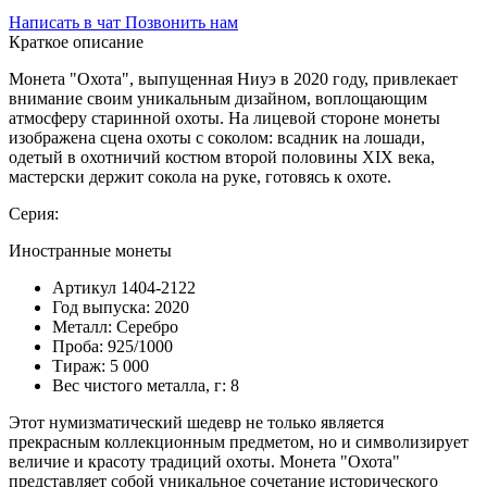
Написать в чат
Позвонить нам
Краткое описание
Монета "Охота", выпущенная Ниуэ в 2020 году, привлекает
внимание своим уникальным дизайном, воплощающим
атмосферу старинной охоты. На лицевой стороне монеты
изображена сцена охоты с соколом: всадник на лошади,
одетый в охотничий костюм второй половины XIX века,
мастерски держит сокола на руке, готовясь к охоте.
Серия:
Иностранные монеты
Артикул
1404-2122
Год выпуска:
2020
Металл:
Серебро
Проба:
925/1000
Тираж:
5 000
Вес чистого металла, г:
8
Этот нумизматический шедевр не только является
прекрасным коллекционным предметом, но и символизирует
величие и красоту традиций охоты. Монета "Охота"
представляет собой уникальное сочетание исторического