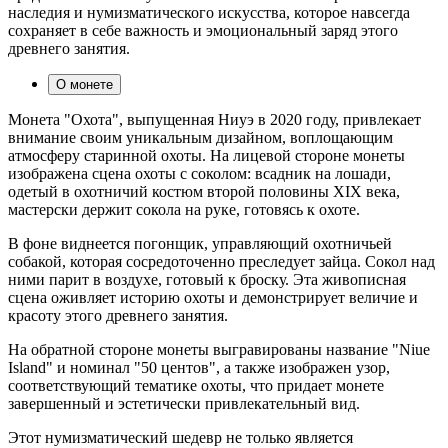
наследия и нумизматического искусства, которое навсегда
сохраняет в себе важность и эмоциональный заряд этого
древнего занятия.
О монете
Монета "Охота", выпущенная Ниуэ в 2020 году, привлекает
внимание своим уникальным дизайном, воплощающим
атмосферу старинной охоты. На лицевой стороне монеты
изображена сцена охоты с соколом: всадник на лошади,
одетый в охотничий костюм второй половины XIX века,
мастерски держит сокола на руке, готовясь к охоте.
В фоне виднеется погонщик, управляющий охотничьей
собакой, которая сосредоточенно преследует зайца. Сокол над
ними парит в воздухе, готовый к броску. Эта живописная
сцена оживляет историю охоты и демонстрирует величие и
красоту этого древнего занятия.
На обратной стороне монеты выгравированы название "Niue
Island" и номинал "50 центов", а также изображен узор,
соответствующий тематике охоты, что придает монете
завершенный и эстетически привлекательный вид.
Этот нумизматический шедевр не только является