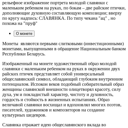
рельефное изображение портрета молодой славянки с
маленьким ребенком на руках, по бокам – две райские птички,
дополняющие духовную составляющую композиции; вверху
по кругу надпись: СЛАВЯНКА. По типу чекана "ац" , но
похожа на "пруф"
О монете
Монеты являются первыми слитковыми (инвестиционными)
монетами, выпущенными в обращение Национальным банком
Республики Беларусь.
Изображенный на монете художественный образ молодой
славянки с маленьким ребенком на руках в окружении двух
райских птичек представляет собой универсальный
общеславянский символ, обладающий глубоким внутренним
потенциалом. Испокон веков подобный собирательный образ
женщины славянской внешности олицетворял красоту, силу
духа, ум и покладистый характер, чистоту и духовность,
гордость и стойкость в жизненных испытаниях. Образ
величавой славянки восхищал и вдохновлял многих поэтов,
писателей, художников и композиторов на создание
культурных шедевров.
Славянка отражает идею общеславянского вклада во