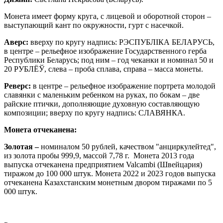
Монета имеет форму круга, с лицевой и оборотной сторон –
выступающий кант по окружности, гурт с насечкой.
Аверс:
вверху по кругу надпись: РЭСПУБЛІКА БЕЛАРУСЬ,
в центре – рельефное изображение Государственного герба
Республики Беларусь; под ним – год чеканки и номинал 50 и
20 РУБЛЁЎ, слева – проба сплава, справа – масса монеты.
Реверс:
в центре – рельефное изображение портрета молодой
славянки с маленьким ребенком на руках, по бокам – две
райские птички, дополняющие духовную составляющую
композиции; вверху по кругу надпись: СЛАВЯНКА.
Монета отчеканена:
Золотая –
номиналом 50 рублей, качеством "анциркулейтед",
из золота пробы 999,9, массой 7,78 г. Монета 2013 года
выпуска отчеканена предприятием Valcambi (Швейцария)
тиражом до 100 000 штук. Монета 2022 и 2023 годов выпуска
отчеканена Казахстанским монетным двором тиражами по 5
000 штук.