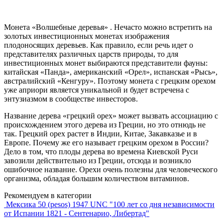
Монета «Волшебные деревья» . Нечасто можно встретить на
золотых инвестиционных монетах изображения
плодоносящих деревьев. Как правило, если речь идет о
представителях различных царств природы, то для
инвестиционных монет выбираются представители фауны:
китайская «Панда», американский «Орел», испанская «Рысь»,
австралийский «Кенгуру». Поэтому монета с грецким орехом
уже априори является уникальной и будет встречена с
энтузиазмом в сообществе инвесторов.
Название дерева «грецкий орех» может вызвать ассоциацию с
происхождением этого дерева из Греции, но это отнюдь не
так. Грецкий орех растет в Индии, Китае, Закавказье и в
Европе. Почему же его называет грецким орехом в России?
Дело в том, что плоды дерева во времена Киевской Руси
завозили действительно из Греции, отсюда и возникло
ошибочное название. Орехи очень полезны для человеческого
организма, обладая большим количеством витаминов.
Рекомендуем в категории
Мексика 50 (pesos) 1947 UNC "100 лет со дня независимости
от Испании 1821 - Сентенарио, Либертад"