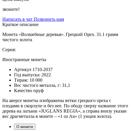
звоните!
Написать в чат
Позвонить нам
Краткое описание
Монета «Волшебные деревья». Грецкий Орех. 31.1 грамм
чистого золота
Серия:
Иностранные монеты
Артикул
1710-2037
Год выпуска:
2022
Тираж:
10 000
Вес чистого металла, г:
31,1
Качество
пруф
На аверсе монеты изображены ветки грецкого ореха с
плодами в скорлупе и без нее. По ободу сверху название этого
дерева на латыни «JUGLANS REGIA», а справа внизу указан
вес драгметалла в монете – «1 oz Au» (1 унция золота).
О монете