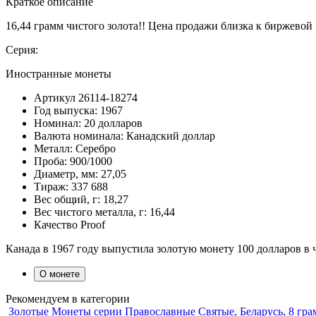
Краткое описание
16,44 грамм чистого золота!! Цена продажи близка к биржевой
Серия:
Иностранные монеты
Артикул
26114-18274
Год выпуска:
1967
Номинал:
20 долларов
Валюта номинала:
Канадский доллар
Металл:
Серебро
Проба:
900/1000
Диаметр, мм:
27,05
Тираж:
337 688
Вес общий, г:
18,27
Вес чистого металла, г:
16,44
Качество
Proof
Канада в 1967 году выпустила золотую монету 100 долларов в
О монете
Рекомендуем в категории
Золотые Монеты серии Православные Святые, Беларусь, 8 гра