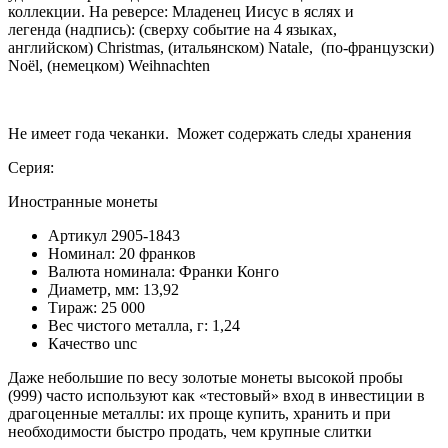
коллекции. На реверсе: Младенец Иисус в яслях и
легенда (надпись): (сверху событие на 4 языках,
английском) Christmas, (итальянском) Natale, (по-французски)
Noël, (немецком) Weihnachten
Не имеет года чеканки. Может содержать следы хранения
Серия:
Иностранные монеты
Артикул
2905-1843
Номинал:
20 франков
Валюта номинала:
Франки Конго
Диаметр, мм:
13,92
Тираж:
25 000
Вес чистого металла, г:
1,24
Качество
unc
Даже небольшие по весу золотые монеты высокой пробы
(999) часто используют как «тестовый» вход в инвестиции в
драгоценные металлы: их проще купить, хранить и при
необходимости быстро продать, чем крупные слитки