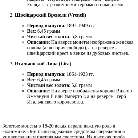
Français" с различными гербами и символами.
Швейцарский Вренели (Vreneli)
Период выпуска
: 1897-1949 гг.
Вес
: 6,45 грамм
Чистый вес золота
: 5,8 грамм
Описание
: На аверсе монеты изображена женская
голова (аллегория свободы), а на реверсе -
швейцарский крест в венке из дубовых листьев.
Итальянский Лира (Lira)
Период выпуска
: 1861-1923 гг.
Вес
: 6,45 грамм
Чистый вес золота
: 5,8 грамм
Описание
: На аверсе изображены короли Виктор
Эммануил II или Умберто I, а на реверсе - герб
Итальянского королевства.
Золотые монеты в 18-20 веках играли важную роль в
экономике. Они были надежным средством сбережения и
универсальным платежным средством. Их высокая проба