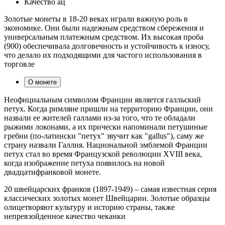
Качество
ац
Золотые монеты в 18-20 веках играли важную роль в
экономике. Они были надежным средством сбережения и
универсальным платежным средством. Их высокая проба
(900) обеспечивала долговечность и устойчивость к износу,
что делало их подходящими для частого использования в
торговле
О монете
Неофициальным символом Франции является галльский
петух. Когда римляне пришли на территорию Франции, они
назвали ее жителей галлами из-за того, что те обладали
рыжими локонами, а их прически напоминали петушиные
гребни (по-латински "петух" звучит как "gallus"), саму же
страну назвали Галлия. Национальной эмблемой Франции
петух стал во время Французской революции XVIII века,
когда изображение петуха появилось на новой
двадцатифранковой монете.
20 швейцарских франков (1897-1949) – самая известная серия
классических золотых монет Швейцарии. Золотые образцы
олицетворяют культуру и историю страны, также
непревзойденное качество чеканки