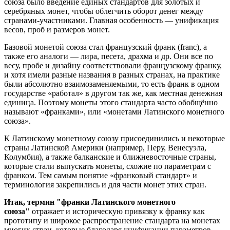
союза было введение единых стандартов для золотых и
серебряных монет, чтобы облегчить оборот денег между
странами-участниками. Главная особенность — унификация
весов, проб и размеров монет.
Базовой монетой союза стал французский франк (franc), а
также его аналоги — лира, песета, драхма и др. Они все по
весу, пробе и дизайну соответствовали французскому франку,
и хотя имели разные названия в разных странах, на практике
были абсолютно взаимозаменяемыми, то есть франк в одном
государстве «работал» в другом так же, как местная денежная
единица. Поэтому монеты этого стандарта часто обобщённо
называют «франками», или «монетами Латинского монетного
союза».
К Латинскому монетному союзу присоединились и некоторые
страны Латинской Америки (например, Перу, Венесуэла,
Колумбия), а также балканские и ближневосточные страны,
которые стали выпускать монеты, схожие по параметрам с
франком. Тем самым понятие «франковый стандарт» и
терминология закрепились и для части монет этих стран.
Итак, термин "франки Латинского монетного
союза"
отражает и историческую привязку к франку как
прототипу и широкое распространение стандарта на монетах
многих стран, которые благодаря унификации параметров