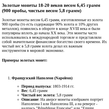
Золотые монеты 18-20 веков весом 6,45 грамм
(900 пробы, чистым весом 5,8 грамм)
Золотые монеты весом 6,45 грамм, изготовленные из золота
900 пробы (то есть содержащие 90% золота и 10% других
металлов), появились в обороте в конце XVIII века и были
популярны вплоть до начала XX века. Эти монеты часто
использовались в международной торговле и представляли
собой значительное финансовое богатство своего времени. Их
чистый вес в 5,8 грамм золота делал их важным
инструментом в мировой экономике.
Примеры золотых монет:
Французский Наполеон (Napoleon)
Период выпуска
: 1803-1914 гг.
Вес
: 6,45 грамм
Чистый вес золота
: 5,8 грамм
Описание
: На аверсе монеты изображен портрет
Наполеона I или Наполеона III, а на реверсе -
надпись "République Française" или "Empire