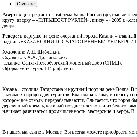
О монете
Аверс:
в центре диска – эмблема Банка России (двуглавый о
кругу: вверху – «ПЯТЬДЕСЯТ РУБЛЕЙ», внизу – «2005 г.»,слева
двора.
Реверс:
в картуше на фоне очертаний города Казани – главный
надпись:«КАЗАНСКИЙ ГОСУДАРСТВЕННЫЙ УНИВЕРСИТ
Художник: А.Д. Щаблыкин.
Скульптор: А.А. Долгополова.
Чеканка: Санкт-Петербургский монетный двор (СПМД).
Оформление гурта: 134 рифления.
Казань – столица Татарстана и крупный порт на реке Волга. В
значимых городов для туристов. Благодаря такому интересу г
котором все отходы перерабатываются. Считается, что город был
деревянный кремль, который позднее построили из белого камня
начинает развиваться промышленность, мастерские и верфь. В 
В нашем магазине в Москве Вы всегда можете приобрести мон