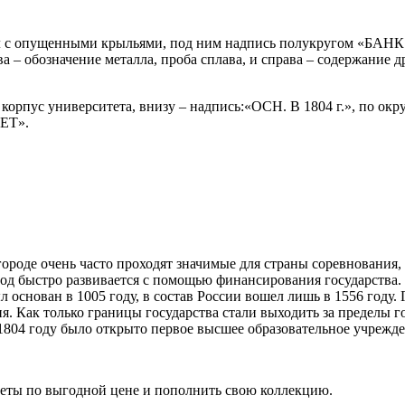
рел с опущенными крыльями, под ним надпись полукругом «БАНК
 – обозначение металла, проба сплава, и справа – содержание д
 корпус университета, внизу – надпись:«ОСН. В 1804 г.», по о
ЕТ».
 городе очень часто проходят значимые для страны соревнования
ород быстро развивается с помощью финансирования государства
 основан в 1005 году, в состав России вошел лишь в 1556 году. 
. Как только границы государства стали выходить за пределы го
1804 году было открыто первое высшее образовательное учрежде
еты по выгодной цене и пополнить свою коллекцию.