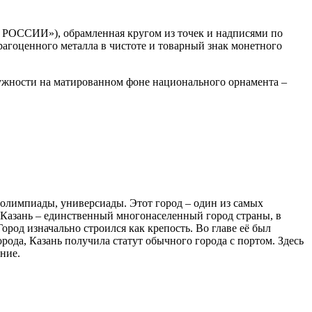
 РОССИИ»), обрамленная кругом из точек и надписями по
рагоценного металла в чистоте и товарный знак монетного
кружности на матированном фоне национального орнамента –
, олимпиады, универсиады. Этот город – один из самых
. Казань – единственный многонаселенный город страны, в
Город изначально строился как крепость. Во главе её был
рода, Казань получила статут обычного города с портом. Здесь
ние.