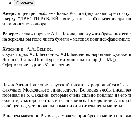
О монете
Аверс:
в центре - эмблема Банка России (двуглавый орёл с о
вверху: "ДВЕСТИ РУБЛЕЙ", внизу: слева - обозначения драгоцен
знак монетного двора.
Реверс:
слева - портрет А.П. Чехова, вверху - изображения его 
на зеркальном поле листа бумаги - матовая подпись-факсимиле
Художник : А.А. Брынза.
Скульпторы: А.Д. Бессонов, А.В. Бакланов, народный художни
Чеканка: Санкт-Петербургский монетный двор (СПМД).
Оформление гурта: 252 рифления.
Чехов Антон Павлович - русский писатель, родившийся в Таган
факультет Московского университета. Во время учебы писал рас
побывал на о. Сахалин, который очень сильно повлиял на его т
болезни, с которой он так и не справился. Похоронили Антона
сообщество, установлены памятники и отчеканены монеты.
В нашем магазине Вы всегда можете приобрести монеты по вы