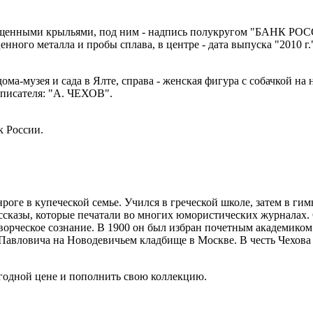
пущенными крыльями, под ним - надпись полукругом "БАНК РОСС
ного металла и пробы сплава, в центре - дата выпуска "2010 г.
дома-музея и сада в Ялте, справа - женская фигура с собачкой на 
 писателя: "А. ЧЕХОВ".
к России.
роге в купеческой семье. Учился в греческой школе, затем в ги
сказы, которые печатали во многих юмористических журналах. Ст
ворческое сознание. В 1900 он был избран почетным академиком.
 Павловича на Новодевичьем кладбище в Москве. В честь Чехова н
годной цене и пополнить свою коллекцию.