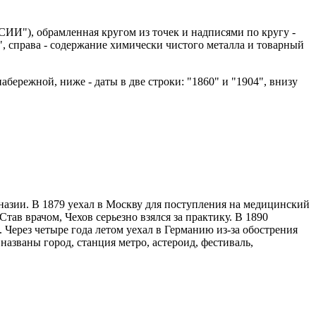
ИИ"), обрамленная кругом из точек и надписями по кругу -
", справа - содержание химически чистого металла и товарный
набережной, ниже - даты в две строки: "1860" и "1904", внизу
мназии. В 1879 уехал в Москву для поступления на медицинский
ав врачом, Чехов серьезно взялся за практику. В 1890
 Через четыре года летом уехал в Германию из-за обострения
азваны город, станция метро, астероид, фестиваль,