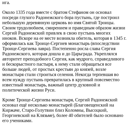
ига.
Около 1335 года вместе с братом Стефаном он основал
посреди глухого Радонежского бора пустынь, где построил
небольшую деревянную церковь во имя Святой Троицы.
Своим трудолюбием, смирением и праведным образом жизни
Сергий Радонежский привлек в свою пустынь многих
иноков. Вскоре на ее месте возникла обитель, которая в 1345 г.
оформилась как Троице-Сергиев монастырь (впоследствии
Троице-Сергиева лавра). Постепенно росла слава Сергия
Радонежского, которая дошла и до Царьграда. Укреплялся
авторитет преподобного Сергия, как мудрого, справедливого
и бескорыстного пастыря, к нему стали обращаться все
больше людей, от простых крестьян до князей, возле
монастыря стали строиться селения. Некогда терпевшая во
всем нужду пустынь превратилась в крупный повсеместно
известный монастырь, важный центр духовной и
политической жизни Руси.
Кроме Троице-Сергиева монастыря, Сергий Радонежский
основал ещё несколько монастырей (Благовещенский на
Киржаче, Старо-Голутвин близ Коломны, Высоцкий,
Георгиевский на Клязьме), более 40 обителей было основано
его учениками.