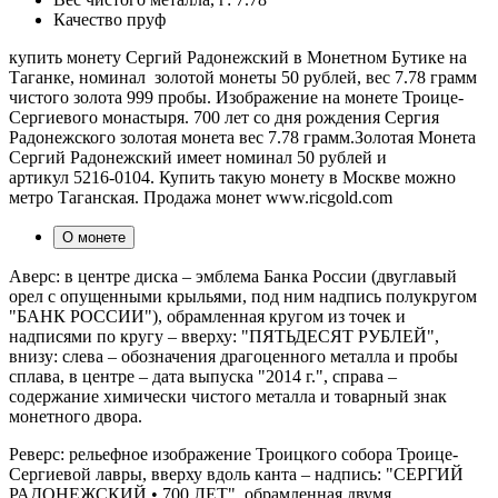
Качество
пруф
купить монету Сергий Радонежский в Монетном Бутике на
Таганке, номинал золотой монеты 50 рублей, вес 7.78 грамм
чистого золота 999 пробы. Изображение на монете Троице-
Сергиевого монастыря. 700 лет со дня рождения Сергия
Радонежского золотая монета вес 7.78 грамм.Золотая Монета
Сергий Радонежский имеет номинал 50 рублей и
артикул 5216-0104. Купить такую монету в Москве можно
метро Таганская. Продажа монет www.ricgold.com
О монете
Аверс: в центре диска – эмблема Банка России (двуглавый
орел с опущенными крыльями, под ним надпись полукругом
"БАНК РОССИИ"), обрамленная кругом из точек и
надписями по кругу – вверху: "ПЯТЬДЕСЯТ РУБЛЕЙ",
внизу: слева – обозначения драгоценного металла и пробы
сплава, в центре – дата выпуска "2014 г.", справа –
содержание химически чистого металла и товарный знак
монетного двора.
Реверс: рельефное изображение Троицкого собора Троице-
Сергиевой лавры, вверху вдоль канта – надпись: "СЕРГИЙ
РАДОНЕЖСКИЙ • 700 ЛЕТ", обрамленная двумя