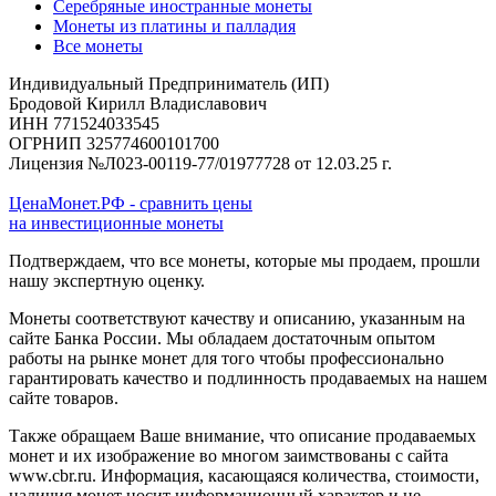
Серебряные иностранные монеты
Монеты из платины и палладия
Все монеты
Индивидуальный Предприниматель (ИП)
Бродовой Кирилл Владиславович
ИНН 771524033545
ОГРНИП 325774600101700
Лицензия №Л023-00119-77/01977728 от 12.03.25 г.
ЦенаМонет.РФ - сравнить цены
на инвестиционные монеты
Подтверждаем, что все монеты, которые мы продаем, прошли
нашу экспертную оценку.
Монеты соответствуют качеству и описанию, указанным на
сайте Банка России. Мы обладаем достаточным опытом
работы на рынке монет для того чтобы профессионально
гарантировать качество и подлинность продаваемых на нашем
сайте товаров.
Также обращаем Ваше внимание, что описание продаваемых
монет и их изображение во многом заимствованы с сайта
www.cbr.ru. Информация, касающаяся количества, стоимости,
наличия монет носит информационный характер и не