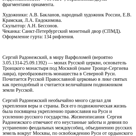
фрагментами орнамента.
Художники: А.В. Бакланов, народный художник России, Е.В.
Крамская, Л.А. Евдокимова.
Скульптор: А.Н. Бессонов.
Чеканка: Санкт-Петербургский монетный двор (СПМД).
Оформление гурта: 134 рифления.
Сергий Радонежский, в миру Варфоломей
(вероятно
3.05.1314-25.09.1392) — монах Русской церкви, основатель
Троицкого монастыря под Москвой (ныне Троице-Сергиева
лавра), преобразователь монашества в Северной Руси.
Почитается Русской Православной церковью в лике святых
как преподобный и считается величайшим подвижником
земли Русской.
Сергий Радонежский необычайно много сделал для
укрепления веры и страны. Вся его подвижническая жизнь
была посвящена укреплению православия на Руси и
усилению русского государства. Жизнеописания Сергия
Радонежского отмечают его неустанные заботы и деяния по
устранению феодальных междоусобиц, объединению русских
земель вокруг Москвы, по освобождению Руси от ордынского