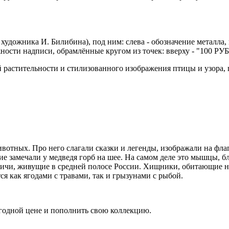
художника И. Билибина), под ним: слева - обозначение металла, 
ужности надписи, обрамлённые кругом из точек: вверху - "100 Р
той растительности и стилизованного изображения птицы и уз
отных. Про него слагали сказки и легенды, изображали на флаг
 замечали у медведя горб на шее. На самом деле это мышцы, бла
дичи, живущие в средней полосе России. Хищники, обитающие н
я как ягодами с травами, так и грызунами с рыбой.
годной цене и пополнить свою коллекцию.