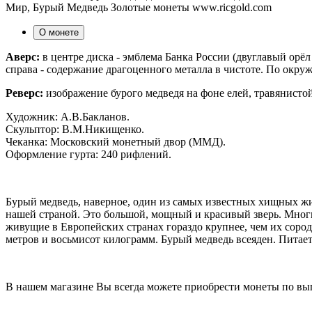
Мир, Бурый Медведь Золотые монеты www.ricgold.com
О монете
Аверс:
в центре диска - эмблема Банка России (двуглавый орёл 
справа - содержание драгоценного металла в чистоте. По окр
Реверс:
изображение бурого медведя на фоне елей, травянис
Художник: А.В.Бакланов.
Скульптор: В.М.Никищенко.
Чеканка: Московский монетный двор (ММД).
Оформление гурта: 240 рифлений.
Бурый медведь, наверное, один из самых известных хищных жив
нашей страной. Это большой, мощный и красивый зверь. Многие
живущие в Европейских странах гораздо крупнее, чем их соро
метров и восьмисот килограмм. Бурый медведь всеяден. Питаетс
В нашем магазине Вы всегда можете приобрести монеты по вы