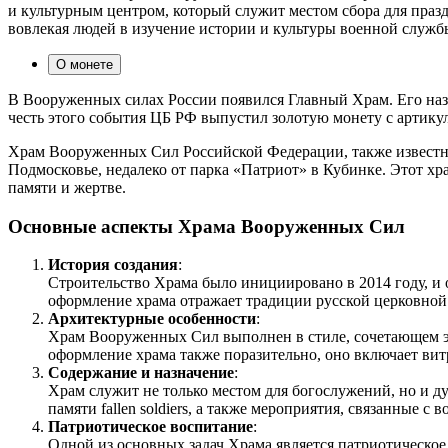
и культурным центром, который служит местом сбора для праз
вовлекая людей в изучение истории и культуры военной служб
О монете
В Вооруженных силах России появился Главный Храм. Его назв
честь этого события ЦБ РФ выпустил золотую монету с артику
Храм Вооруженных Сил Российской Федерации, также известн
Подмосковье, недалеко от парка «Патриот» в Кубинке. Этот хр
памяти и жертве.
Основные аспекты Храма Вооруженных Сил
История создания
:
Строительство Храма было инициировано в 2014 году, и 
оформление храма отражает традиции русской церковной а
Архитектурные особенности
:
Храм Вооруженных Сил выполнен в стиле, сочетающем эл
оформление храма также поразительно, оно включает ви
Содержание и назначение
:
Храм служит не только местом для богослужений, но и д
памяти fallen soldiers, а также мероприятия, связанные с 
Патриотическое воспитание
:
Одной из основных задач Храма является патриотическое