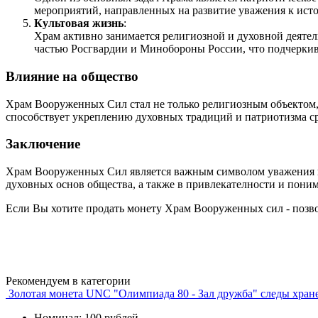
мероприятий, направленных на развитие уважения к ист
Культовая жизнь
:
Храм активно занимается религиозной и духовной деятель
частью Росгвардии и Минобороны России, что подчеркив
Влияние на общество
Храм Вооруженных Сил стал не только религиозным объектом, 
способствует укреплению духовных традиций и патриотизма ср
Заключение
Храм Вооруженных Сил является важным символом уважения и 
духовных основ общества, а также в привлекателности и пон
Если Вы хотите продать монету Храм Вооруженных сил - позво
Рекомендуем в категории
Золотая монета UNC "Олимпиада 80 - Зал дружба" следы хран
Номинал: 100 рублей