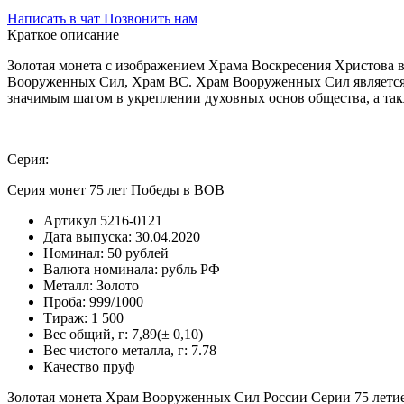
Написать в чат
Позвонить нам
Краткое описание
Золотая монета с изображением Храма Воскресения Христова в 
Вооруженных Сил, Храм ВС. Храм Вооруженных Сил является 
значимым шагом в укреплении духовных основ общества, а та
Серия:
Серия монет 75 лет Победы в ВОВ
Артикул
5216-0121
Дата выпуска:
30.04.2020
Номинал:
50 рублей
Валюта номинала:
рубль РФ
Металл:
Золото
Проба:
999/1000
Тираж:
1 500
Вес общий, г:
7,89(± 0,10)
Вес чистого металла, г:
7.78
Качество
пруф
Золотая монета Храм Вооруженных Сил России Серии 75 летие