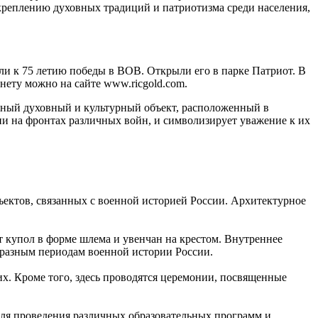
укреплению духовных традиций и патриотизма среди населения,
и к 75 летию победы в ВОВ. Открыли его в парке Патриот. В
нету можно на сайте www.ricgold.com.
ный духовный и культурный объект, расположенный в
ни на фронтах различных войн, и символизирует уважение к их
ъектов, связанных с военной историей России. Архитектурное
 купол в форме шлема и увенчан на крестом. Внутреннее
 разным периодам военной истории России.
х. Кроме того, здесь проводятся церемонии, посвященные
для проведения различных образовательных программ и