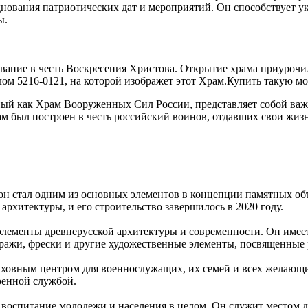
днования патриотических дат и мероприятий. Он способствует 
ы.
ание в честь Воскресения Христова. Открытие храма приурочил
лом 5216-0121, на которой изображет этот Храм.Купить такую мо
ый как Храм Вооруженных Сил России, представляет собой важ
ам был построен в честь российский воинов, отдавших свои жиз
он стал одним из основных элементов в концепции памятных об
рхитектуры, и его строительство завершилось в 2020 году.
ементы древнерусской архитектуры и современности. Он имеет
тражи, фрески и другие художественные элементы, посвященные
уховным центром для военнослужащих, их семей и всех желающи
военной службой.
 воспитание молодежи и населения в целом. Он служит местом 