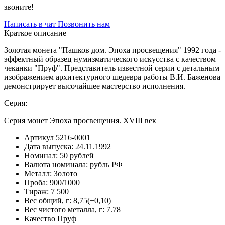
звоните!
Написать в чат
Позвонить нам
Краткое описание
Золотая монета "Пашков дом. Эпоха просвещения" 1992 года -
эффектный образец нумизматического искусства с качеством
чеканки "Пруф". Представитель известной серии с детальным
изображением архитектурного шедевра работы В.И. Баженова
демонстрирует высочайшее мастерство исполнения.
Серия:
Серия монет Эпоха просвещения. XVIII век
Артикул
5216-0001
Дата выпуска:
24.11.1992
Номинал:
50 рублей
Валюта номинала:
рубль РФ
Металл:
Золото
Проба:
900/1000
Тираж:
7 500
Вес общий, г:
8,75(±0,10)
Вес чистого металла, г:
7.78
Качество
Пруф