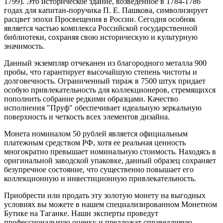
1799). Это историческое здание, возведенное в 1784-1786
годах для капитан-поручика П. Е. Пашкова, символизирует
расцвет эпохи Просвещения в России. Сегодня особняк
является частью комплекса Российской государственной
библиотеки, сохраняя свою историческую и культурную
значимость.
Данный экземпляр отчеканен из благородного металла 900
пробы, что гарантирует высочайшую степень чистоты и
долговечность. Ограниченный тираж в 7500 штук придает
особую привлекательность для коллекционеров, стремящихся
пополнить собрание редкими образцами. Качество
исполнения "Пруф" обеспечивает идеальную зеркальную
поверхность и четкость всех элементов дизайна.
Монета номиналом 50 рублей является официальным
платежным средством РФ, хотя ее реальная ценность
многократно превышает номинальную стоимость. Находясь в
оригинальной заводской упаковке, данный образец сохраняет
безупречное состояние, что существенно повышает его
коллекционную и инвестиционную привлекательность.
Приобрести или продать эту золотую монету на выгодных
условиях вы можете в нашем специализированном Монетном
Бутике на Таганке. Наши эксперты проведут
профессиональную оценку и предложат справедливую