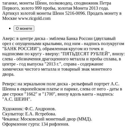
таганке, монеты Шеин, полководец, сподвижник Петра
Первого, золото 999 пробы, золотая Монета 2013 года.
Артикул золотой монеты Шеин 5216-0096. Продать монету в
Москве www.ricgold.com
О монете
Аверс: в центре диска - эмблема Банка России (двуглавый
орел с опущенными крыльями, под ним - надпись полукругом
"БАНК РОССИИ"), обрамленная кругом из точек и
надписями по кругу - вверху: "ПЯТЬДЕСЯТ РУБЛЕЙ", внизу:
слева - обозначения драгоценного металла и пробы сплава, в
центре - год выпуска "2013 г.", справа - содержание
химически чистого металла и товарный знак монетного
двора.
Реверс: на зеркальном поле диска - рельефный портрет А.С.
Шеина в европейском платье и парике, слева от него - даты в
две строки "1662" и "1700", внизу вдоль канта - надпись:
"А.С. ШЕИН".
Художник: Ф.С. Андронов.
Скульптор: Е.А. Ястребова.
Чеканка: Московский монетный двор (ММД).
Оформление гурта: 134 рифления.