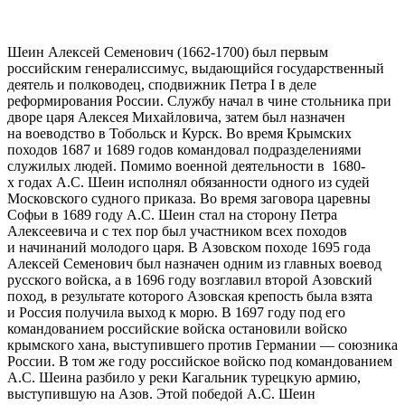
Шеин Алексей Семенович
(1662-1700) был первым
российским генералиссимус, выдающийся государственный
деятель и полководец, сподвижник Петра I в деле
реформирования России. Службу начал в чине стольника при
дворе царя Алексея Михайловича, затем был назначен
на воеводство в Тобольск и Курск. Во время Крымских
походов 1687 и 1689 годов командовал подразделениями
служилых людей. Помимо военной деятельности в 1680-
х
годах А.С. Шеин исполнял обязанности одного из судей
Московского судного приказа. Во время заговора царевны
Софьи в 1689 году А.С. Шеин стал на сторону Петра
Алексеевича и с тех пор был участником всех походов
и начинаний молодого царя. В Азовском походе 1695 года
Алексей Семенович был назначен одним из главных воевод
русского войска, а в 1696 году возглавил второй Азовский
поход, в результате которого Азовская крепость была взята
и Россия получила выход к морю. В 1697 году под его
командованием российские войска остановили войско
крымского хана, выступившего против Германии — союзника
России. В том же году российское войско под командованием
А.С. Шеина разбило у реки Кагальник турецкую армию,
выступившую на Азов. Этой победой А.С. Шеин