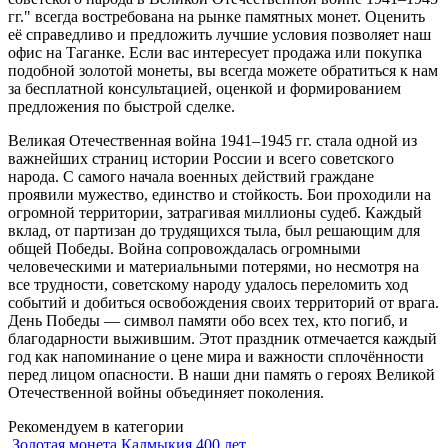
гг." всегда востребована на рынке памятных монет. Оценить
её справедливо и предложить лучшие условия позволяет наш
офис на Таганке. Если вас интересует продажа или покупка
подобной золотой монеты, вы всегда можете обратиться к нам
за бесплатной консультацией, оценкой и формированием
предложения по быстрой сделке.
Великая Отечественная война 1941–1945 гг. стала одной из
важнейших страниц истории России и всего советского
народа. С самого начала военных действий граждане
проявили мужество, единство и стойкость. Бои проходили на
огромной территории, затрагивая миллионы судеб. Каждый
вклад, от партизан до трудящихся тыла, был решающим для
общей Победы. Война сопровождалась огромными
человеческими и материальными потерями, но несмотря на
все трудности, советскому народу удалось переломить ход
событий и добиться освобождения своих территорий от врага.
День Победы — символ памяти обо всех тех, кто погиб, и
благодарности выжившим. Этот праздник отмечается каждый
год как напоминание о цене мира и важности сплочённости
перед лицом опасности. В наши дни память о героях Великой
Отечественной войны объединяет поколения.
Рекомендуем в категории
Золотая монета Калмыкия 400 лет