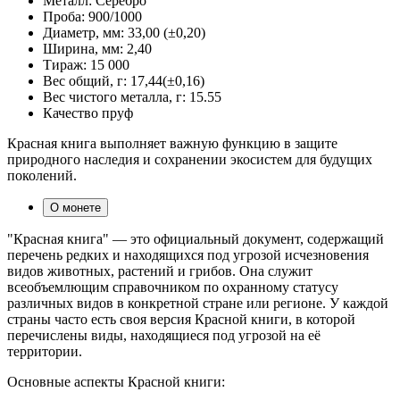
Металл:
Серебро
Проба:
900/1000
Диаметр, мм:
33,00 (±0,20)
Ширина, мм:
2,40
Тираж:
15 000
Вес общий, г:
17,44(±0,16)
Вес чистого металла, г:
15.55
Качество
пруф
Красная книга выполняет важную функцию в защите
природного наследия и сохранении экосистем для будущих
поколений.
О монете
"Красная книга" — это официальный документ, содержащий
перечень редких и находящихся под угрозой исчезновения
видов животных, растений и грибов. Она служит
всеобъемлющим справочником по охранному статусу
различных видов в конкретной стране или регионе. У каждой
страны часто есть своя версия Красной книги, в которой
перечислены виды, находящиеся под угрозой на её
территории.
Основные аспекты Красной книги: