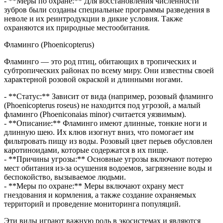
- **Меры по охране:** Для восстановления численности
зубров были созданы специальные программы разведения в
неволе и их реинтродукции в дикие условия. Также
охраняются их природные местообитания.
Фламинго (Phoenicopterus)
Фламинго — это род птиц, обитающих в тропических и
субтропических районах по всему миру. Они известны своей
характерной розовой окраской и длинными ногами.
- **Статус:** Зависит от вида (например, розовый фламинго
(Phoenicopterus roseus) не находится под угрозой, а малый
фламинго (Phoeniconaias minor) считается уязвимым).
- **Описание:** Фламинго имеют длинные, тонкие ноги и
длинную шею. Их клюв изогнут вниз, что помогает им
фильтровать пищу из воды. Розовый цвет перьев обусловлен
каротиноидами, которые содержатся в их пище.
- **Причины угрозы:** Основные угрозы включают потерю
мест обитания из-за осушения водоемов, загрязнение воды и
беспокойство, вызываемое людьми.
- **Меры по охране:** Меры включают охрану мест
гнездования и кормления, а также создание охраняемых
территорий и проведение мониторинга популяций.
Эти виды играют важную роль в экосистемах и являются