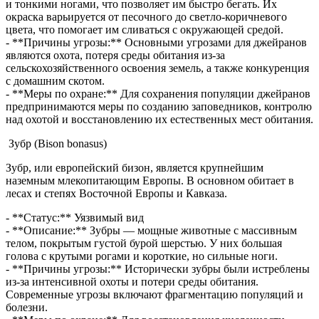
и тонкими ногами, что позволяет им быстро бегать. Их
окраска варьируется от песочного до светло-коричневого
цвета, что помогает им сливаться с окружающей средой.
- **Причины угрозы:** Основными угрозами для джейранов
являются охота, потеря среды обитания из-за
сельскохозяйственного освоения земель, а также конкуренция
с домашним скотом.
- **Меры по охране:** Для сохранения популяции джейранов
предпринимаются меры по созданию заповедников, контролю
над охотой и восстановлению их естественных мест обитания.
Зубр (Bison bonasus)
Зубр, или европейский бизон, является крупнейшим
наземным млекопитающим Европы. В основном обитает в
лесах и степях Восточной Европы и Кавказа.
- **Статус:** Уязвимый вид
- **Описание:** Зубры — мощные животные с массивным
телом, покрытым густой бурой шерстью. У них большая
голова с крутыми рогами и короткие, но сильные ноги.
- **Причины угрозы:** Исторически зубры были истреблены
из-за интенсивной охоты и потери среды обитания.
Современные угрозы включают фрагментацию популяций и
болезни.