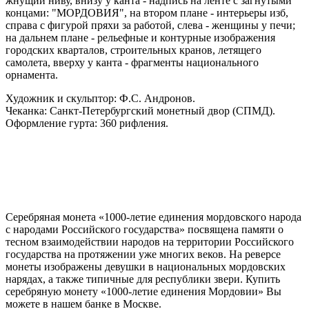
жнущий ниву, внизу у канта - надпись на ленте с загнутыми
концами: "МОРДОВИЯ", на втором плане - интерьеры изб,
справа с фигурой пряхи за работой, слева - женщины у печи;
на дальнем плане - рельефные и контурные изображения
городских кварталов, строительных кранов, летящего
самолета, вверху у канта - фрагменты национального
орнамента.
Художник и скульптор: Ф.С. Андронов.
Чеканка: Санкт-Петербургский монетный двор (СПМД).
Оформление гурта: 360 рифления.
Серебряная монета «1000-летие единения мордовского народа
с народами Российского государства» посвящена памяти о
тесном взаимодействии народов на территории Российского
государства на протяжении уже многих веков. На реверсе
монеты изображены девушки в национальных мордовских
нарядах, а также типичные для республики звери. Купить
серебряную монету «1000-летие единения Мордовии» Вы
можете в нашем банке в Москве.