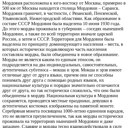
Мордовия расположена к юго-востоку от Москвы, примерно в
500 км от Москвы находится столица Мордовии – Саранск.
Мордовия граничит, в частности, с Рязанской, Пензенской,
Ульяновской, Нижегородской областями. Как образование в
составе СССР Мордовия была выделена 10 июня 1930 года.
До этого мордва проживала в губерниях – соседях нынешней
Мордовии, а также по всей территории вначале царской
России, а затем и СССР. Территория для Мордовии была
выделена по принципу доминирующего населения – места, в
которых исторически подавляющую часть населения
составляла мордва, были объединены в новое образование.
Мордва не является каким-то единым этносом, он
подразделяется на два индивидуальных, самостоятельных,
аутентичных субэтноса – мокша и эрзя. Мокша и эрзя имеют
отличные друг от друга языки, причем они не способны
понимать друг друга с помощью родных языков, их
национальные культура и порядки значительно отличаются
друг от друга, но так исторически сложилось, что они были
объединены в мордву. Национальная культура в Мордовии
сохраняется, проводятся местные праздники, девушки в
аутентичных костюмах изображены на памятной монете.
Серебряная монета посвящена 1000-летию единения народов,
это не является преувеличением, так как мордва исторически
проживала на территориях нынешней Мордовии и даже
западнее. Славяне и мордва тесно взаимодействовали в силу