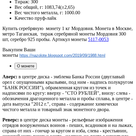
Тираж:
300
Вес общий, г:
1083,74(±2,65)
Вес чистого металла, г:
1000.00
Качество
пруф-лайк
Купить серебряную монету 1 кг Мордовия. Монета в Москве,
метро Таганская, тираж серебряной монеты Мордовия 300
шт, серебро 925 пробы. Артикул монеты
5117-0053
Выкупим Ваши
монеты
https://nazolote.blogspot.com/2019/09/1988.html
О монете
Аверс:
в центре диска - эмблема Банка России (двуглавый
орел с опущенными крыльями, под ним - надпись полукругом
"БАНК РОССИИ"), обрамленная кругом из точек и
надписями по кругу: вверху - "СТО РУБЛЕЙ", внизу: слева -
обозначения драгоценного металла и пробы сплава, в центре -
дата выпуска "2012 г.", справа - содержание химически
чистого металла и товарный знак монетного двора.
Реверс:
в центре диска монеты - рельефные изображения
отрядов вооруженных воинов - пеших, всадников и на лыжах,
справа от них - гончар за кругом и изба, слева - крестьянин,