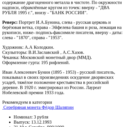
содержание драгоценного металла в чистоте. По окружности
надписи, обрамлённые кругом из точек: вверху - "ДВА
РУБЛЯ 1995 г.", внизу - "БАНК РОССИИ".
Реверс:
Портрет И.А.Бунина, слева - русская церковь и
берёзовая ветка, справа - Эйфелева башня и роза, лежащая на
рукописи, ниже- подпись-факсимиле писателя, вверху - даты:
слева - "1870", справа - "1953".
Художник: А.А Колодкин.
Скульпторы: В.И.Заславский , А.С.Хазов.
Чеканка: Московский монетный двор (ММД).
Оформление гурта: 195 рифлений.
Иван Алексеевич Бунин (1895 - 1953) - русский писатель,
показывал в своих произведениях оскудение дворянских
усадеб, тяжёлое положение крестьянства в российской
деревне. В 1920 г. эмигрировал из России. Лауреат
Нобелевской премии 1933 года.
Рекомендуем в категории
Серебряная монета Фёдор Шаляпин
Номинал: 3 рубля
Выпуск: 13.12.1993