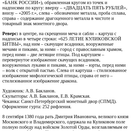
«БАНК РОССИИ»), обрамленная кругом из точек и
надписями по кругу: вверху – «ДВАДЦАТЬ ПЯТЬ РУБЛЕЙ»,
внизу – «2005 г.», слева – обозначение металла, проба сплава,
справа – содержание драгоценного металла в чистоте и
товарный знак монетного двора.
Реверс:
в центре, на скрещении меча и сабли – картуш с
надписью в четыре строки: «625 ЛЕТИЕ КУЛИКОВСКОЙ
БИТВЫ», над ним – скачущие всадники, вооруженные
мечами и пиками, за ними – город с православным храмом,
перед ними – две летящие птицы. Под картушем –
перевернутое изображение скачущих всадников,
вооруженных луками и пиками, за ними – юрты, перед ними
– волк с открытой пастью. Слева от картуша – стилизованное
изображение мифологической птицы, справа от него –
стилизованное изображение дракона.
Художник: А.В. Бакланов.
Скульпторы: А.В. Бакланов, Е.В. Крамская.
Чеканка: Санкт-Петербургский монетный двор (СПМД).
Оформление гурта: 252 рифления.
8 сентября 1380 года рать Дмитрия Ивановича, великого князя
Московского и Владимирского, одержала на Куликовом поле
полную победу над войском Золотой Орды, возглавляемым ее