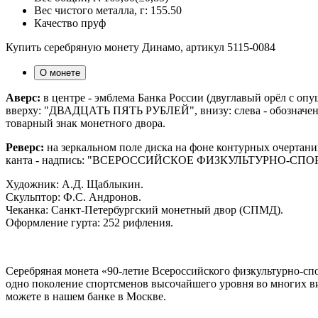
Вес чистого металла, г:
155.50
Качество
пруф
Купить серебряную монету Динамо, артикул 5115-0084
О монете
Аверс:
в центре - эмблема Банка России (двуглавый орёл с о
вверху: "ДВАДЦАТЬ ПЯТЬ РУБЛЕЙ", внизу: слева - обозначения 
товарный знак монетного двора.
Реверс:
на зеркальном поле диска на фоне контурных очертани
канта - надпись: "ВСЕРОССИЙСКОЕ ФИЗКУЛЬТУРНО-С
Художник: А.Д. Щаблыкин.
Скульптор: Ф.С. Андронов.
Чеканка: Санкт-Петербургский монетный двор (СПМД).
Оформление гурта: 252 рифления.
Серебряная монета «90-летие Всероссийского физкультурно-сп
одно поколение спортсменов высочайшего уровня во многих в
можете в нашем банке в Москве.