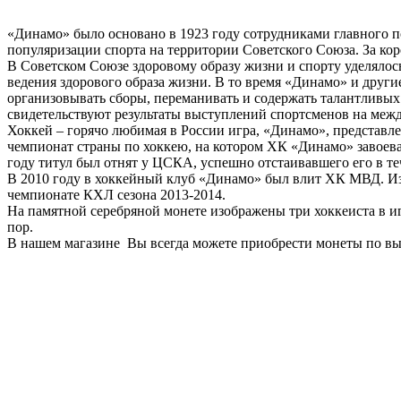
«Динамо» было основано в 1923 году сотрудниками главного 
популяризации спорта на территории Советского Союза. За кор
В Советском Союзе здоровому образу жизни и спорту уделялось
ведения здорового образа жизни. В то время «Динамо» и други
организовывать сборы, переманивать и содержать талантливых 
свидетельствуют результаты выступлений спортсменов на межд
Хоккей – горячо любимая в России игра, «Динамо», представл
чемпионат страны по хоккею, на котором ХК «Динамо» завоева
году титул был отнят у ЦСКА, успешно отстаивавшего его в теч
В 2010 году в хоккейный клуб «Динамо» был влит ХК МВД. Из 
чемпионате КХЛ сезона 2013-2014.
На памятной серебряной монете изображены три хоккеиста в иг
пор.
В нашем магазине Вы всегда можете приобрести монеты по вы