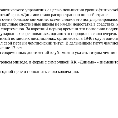
политического управления с целью повышения уровня физическо
откий срок «Динамо» стало распространено по всей стране.
 очень большое внимание, всеми силами это популяризировалось
е крупные спортивные школы не имели недостатка в средствах, 
спортсменов. За короткий период времени это позволило поднять
ународных соревнованиях, однако это породило в свою очередь
енный во многих дисциплинах, организовал в 1946 году и одно
л свой первый чемпионский титул. В дальнейшем титул чемпион
ение 13 лет.
современных достижений клуба можно указать титулы чемпиона 
ровом эпизоде, в форме с символикой ХК «Динамо» - знаменитой
годной цене и пополнить свою коллекцию.