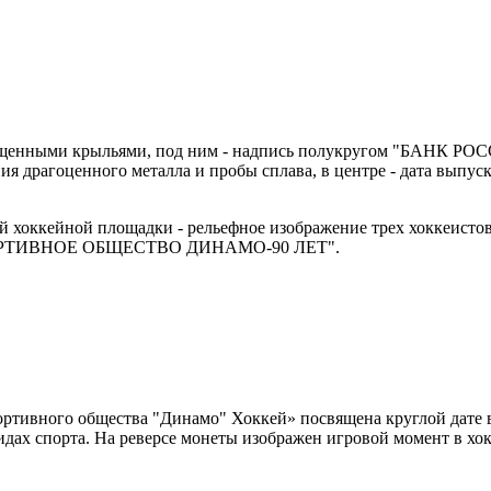
пущенными крыльями, под ним - надпись полукругом "БАНК РОСС
драгоценного металла и пробы сплава, в центре - дата выпуска 
й хоккейной площадки - рельефное изображение трех хоккеистов 
ПОРТИВНОЕ ОБЩЕСТВО ДИНАМО-90 ЛЕТ".
ортивного общества "Динамо" Хоккей» посвящена круглой дате 
идах спорта. На реверсе монеты изображен игровой момент в х