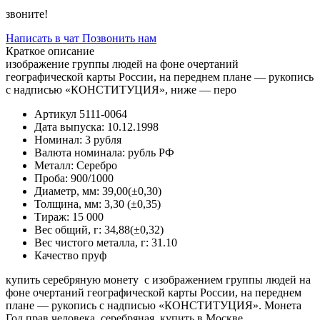
звоните!
Написать в чат
Позвонить нам
Краткое описание
изображение группы людей на фоне очертаний
географической карты России, на переднем плане — рукопись
с надписью «КОНСТИТУЦИЯ», ниже — перо
Артикул
5111-0064
Дата выпуска:
10.12.1998
Номинал:
3 рубля
Валюта номинала:
рубль РФ
Металл:
Серебро
Проба:
900/1000
Диаметр, мм:
39,00(±0,30)
Толщина, мм:
3,30 (±0,35)
Тираж:
15 000
Вес общий, г:
34,88(±0,32)
Вес чистого металла, г:
31.10
Качество
пруф
купить серебряную монету с изображением группы людей на
фоне очертаний географической карты России, на переднем
плане — рукопись с надписью «КОНСТИТУЦИЯ». Монета
Год прав человека, серебряная, купить в Москве