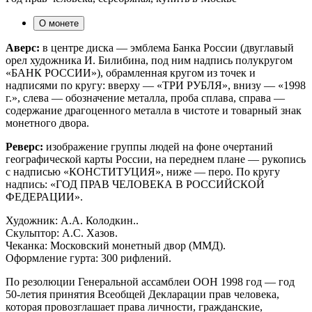
О монете
Аверс:
в центре диска — эмблема Банка России (двуглавый
орел художника И. Билибина, под ним надпись полукругом
«БАНК РОССИИ»), обрамленная кругом из точек и
надписями по кругу: вверху — «ТРИ РУБЛЯ», внизу — «1998
г.», слева — обозначение металла, проба сплава, справа —
содержание драгоценного металла в чистоте и товарный знак
монетного двора.
Реверс:
изображение группы людей на фоне очертаний
географической карты России, на переднем плане — рукопись
с надписью «КОНСТИТУЦИЯ», ниже — перо. По кругу
надпись: «ГОД ПРАВ ЧЕЛОВЕКА В РОССИЙСКОЙ
ФЕДЕРАЦИИ».
Художник: А.А. Колодкин..
Скульптор: А.С. Хазов.
Чеканка: Московский монетный двор (ММД).
Оформление гурта: 300 рифлений.
По резолюции Генеральной ассамблеи ООН 1998 год — год
50-летия принятия Всеобщей Декларации прав человека,
которая провозглашает права личности, гражданские,