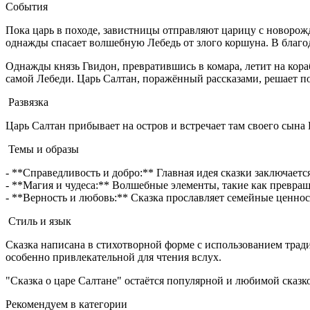
События
Пока царь в походе, завистницы отправляют царицу с новорож
однажды спасает волшебную Лебедь от злого коршуна. В благо
Однажды князь Гвидон, превратившись в комара, летит на корабл
самой Лебеди. Царь Салтан, поражённый рассказами, решает по
Развязка
Царь Салтан прибывает на остров и встречает там своего сына 
Темы и образы
- **Справедливость и добро:** Главная идея сказки заключается
- **Магия и чудеса:** Волшебные элементы, такие как превра
- **Верность и любовь:** Сказка прославляет семейные ценнос
Стиль и язык
Сказка написана в стихотворной форме с использованием трад
особенно привлекательной для чтения вслух.
"Сказка о царе Салтане" остаётся популярной и любимой ска
Рекомендуем в категории