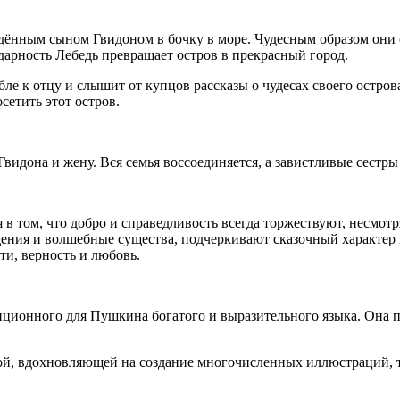
дённым сыном Гвидоном в бочку в море. Чудесным образом они 
дарность Лебедь превращает остров в прекрасный город.
е к отцу и слышит от купцов рассказы о чудесах своего острова:
сетить этот остров.
Гвидона и жену. Вся семья воссоединяется, а завистливые сестр
 в том, что добро и справедливость всегда торжествуют, несмотр
щения и волшебные существа, подчеркивают сказочный характер 
ти, верность и любовь.
иционного для Пушкина богатого и выразительного языка. Она п
зкой, вдохновляющей на создание многочисленных иллюстраций,