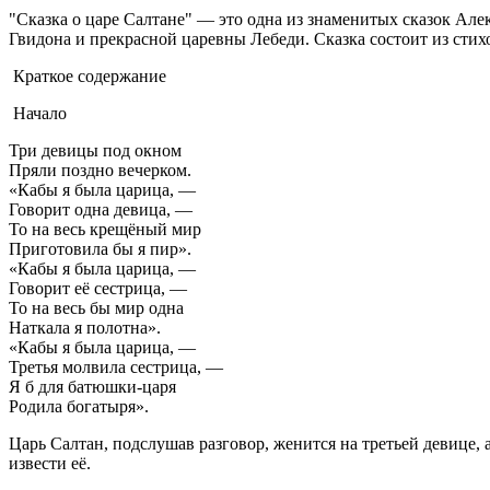
"Сказка о царе Салтане" — это одна из знаменитых сказок Але
Гвидона и прекрасной царевны Лебеди. Сказка состоит из стихо
Краткое содержание
Начало
Три девицы под окном
Пряли поздно вечерком.
«Кабы я была царица, —
Говорит одна девица, —
То на весь крещёный мир
Приготовила бы я пир».
«Кабы я была царица, —
Говорит её сестрица, —
То на весь бы мир одна
Наткала я полотна».
«Кабы я была царица, —
Третья молвила сестрица, —
Я б для батюшки-царя
Родила богатыря».
Царь Салтан, подслушав разговор, женится на третьей девице, 
извести её.